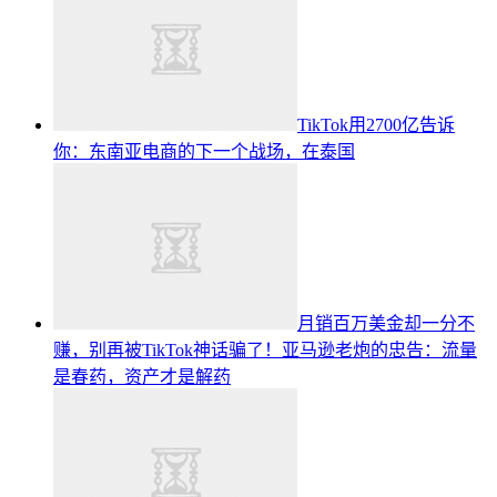
TikTok用2700亿告诉
你：东南亚电商的下一个战场，在泰国
月销百万美金却一分不
赚，别再被TikTok神话骗了！亚马逊老炮的忠告：流量
是春药，资产才是解药