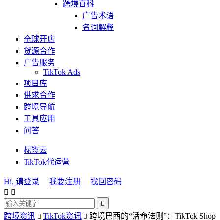
跨境百科
广告术语
名词解释
全球开店
货源合作
广告服务
TikTok Ads
项目库
供求合作
跨境导航
工具应用
问答
标签云
TikTok代运营
Hi, 请登录
我要注册
找回密码



跨境资讯
TikTok资讯
跨境巴西的“活命法则”：TikTok Shop

