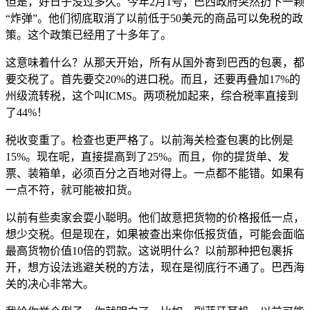
但是，好日子没过多久。今年2月1号，巴西政府突然扔下一颗
“炸弹”。他们彻底取消了以前低于50美元的商品可以免税的政
策。这个政策已经用了十多年了。
这意味着什么？从那天开始，所有从国外寄到巴西的包裹，都
要交税了。首先要交20%的进口税。而且，还要再叠加17%的
州级流转税，这个叫ICMS。两项税加起来，综合税率直接到
了44%！
税收变重了。检查也更严格了。以前海关检查包裹的比例是
15%。现在呢，直接提高到了25%。而且，你的提货单、发
票、装箱单，必须百分之百地对得上。一点都不能错。如果有
一点不符，就可能被扣货。
以前有些卖家会耍小聪明。他们故意把货物的价格报低一点，
想少交税。但是现在，如果被查出来你低报货值，可能会面临
最高货物价值10倍的罚款。这说明什么？以前那种把包裹拆
开，想方设法逃避关税的方法，现在是彻底行不通了。巴西海
关的决心非常大。