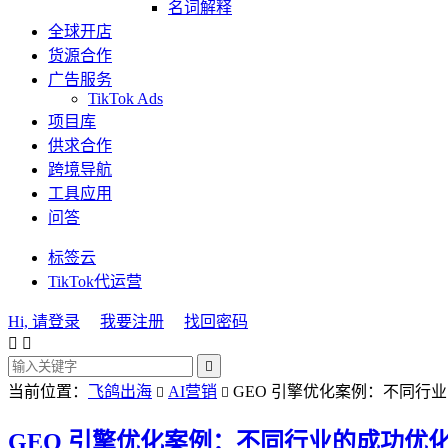
名词解释
全球开店
货源合作
广告服务
TikTok Ads
项目库
供求合作
跨境导航
工具应用
问答
标签云
TikTok代运营
Hi, 请登录
我要注册
找回密码



当前位置：
飞鸽出海
AI营销
GEO 引擎优化案例：不同行


GEO 引擎优化案例：不同行业的成功优