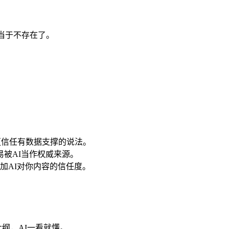
当于不存在了。
I更信任有数据支撑的说法。
易被AI当作权威来源。
加AI对你内容的信任度。
纲，AI一看就懂。