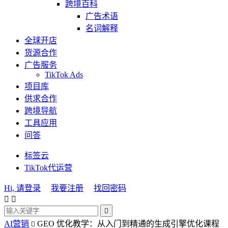
跨境百科
广告术语
名词解释
全球开店
货源合作
广告服务
TikTok Ads
项目库
供求合作
跨境导航
工具应用
问答
标签云
TikTok代运营
Hi, 请登录
我要注册
找回密码



AI营销
GEO 优化教学：从入门到精通的生成引擎优化课程
