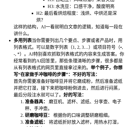
H3: 水洗豆：口感干净，酸度明亮
H2: 最后看烘焙程度：浅烘、中烘还是深
烘？
这样的结构，AI一看就明白文章的逻辑，知道每一段在
讲什么。
多用列表
当你需要列出几个要点、步骤或者产品时，用
列表格式。可以是数字列表（1, 2, 3…）或项目符号（•,
-, *）。AI特别喜欢抓取列表格式的内容来生成答案。你
经常看到的AI回答里，那些条理清晰的步骤，很多都是
从有列表格式的网页里直接拿过来的。
举个例子，你想
写“在家做手冲咖啡的步骤”：
不好的写法：
首先你需要准备好咖啡豆并将它磨成粉，然后准备滤纸
并把它打湿，接下来把咖啡粉倒进去，然后进行闷蒸，
最后分段注水就可以了。
好的写法：
准备器具：
磨豆机、滤杯、滤纸、分享壶、电子
秤、手冲壶。
研磨咖啡豆：
根据你的口味调整研磨粗细。
准备滤纸：
将滤纸折好放入滤杯，用热水打湿，