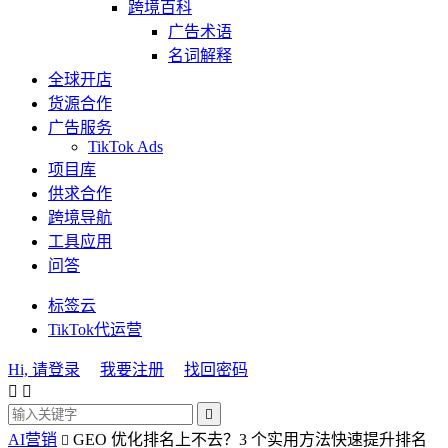
跨境百科
广告术语
名词解释
全球开店
货源合作
广告服务
TikTok Ads
项目库
供求合作
跨境导航
工具应用
问答
标签云
TikTok代运营
Hi, 请登录
我要注册
找回密码



AI营销
GEO 优化排名上不去？3 个实用方法快速提升排名
