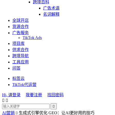
跨境百科
广告术语
名词解释
全球开店
货源合作
广告服务
TikTok Ads
项目库
供求合作
跨境导航
工具应用
问答
标签云
TikTok代运营
Hi, 请登录
我要注册
找回密码



AI营销
生成式引擎优化 GEO：让AI更好用的技巧
