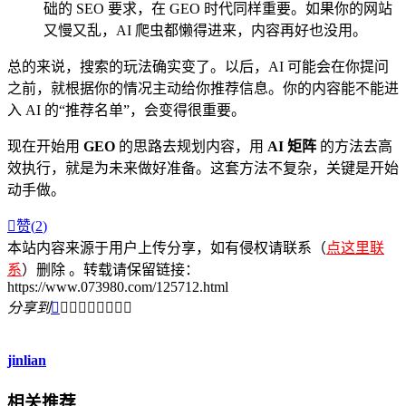
础的 SEO 要求，在 GEO 时代同样重要。如果你的网站
又慢又乱，AI 爬虫都懒得进来，内容再好也没用。
总的来说，搜索的玩法确实变了。以后，AI 可能会在你提问
之前，就根据你的情况主动给你推荐信息。你的内容能不能进
入 AI 的“推荐名单”，会变得很重要。
现在开始用
GEO
的思路去规划内容，用
AI 矩阵
的方法去高
效执行，就是为未来做好准备。这套方法不复杂，关键是开始
动手做。

赞(
2
)
本站内容来源于用户上传分享，如有侵权请联系（
点这里联
系
）删除 。转载请保留链接：
https://www.073980.com/125712.html
分享到









jinlian
相关推荐