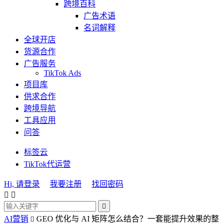
跨境百科
广告术语
名词解释
全球开店
货源合作
广告服务
TikTok Ads
项目库
供求合作
跨境导航
工具应用
问答
标签云
TikTok代运营
Hi, 请登录
我要注册
找回密码



AI营销
GEO 优化与 AI 矩阵怎么结合？一套能提升效果的整
