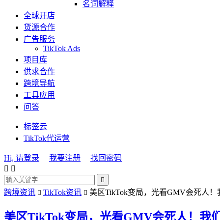
名词解释
全球开店
货源合作
广告服务
TikTok Ads
项目库
供求合作
跨境导航
工具应用
问答
标签云
TikTok代运营
Hi, 请登录
我要注册
找回密码



跨境资讯
TikTok资讯
美区TikTok变局，光看GMV会死


美区TikTok变局，光看GMV会死人！