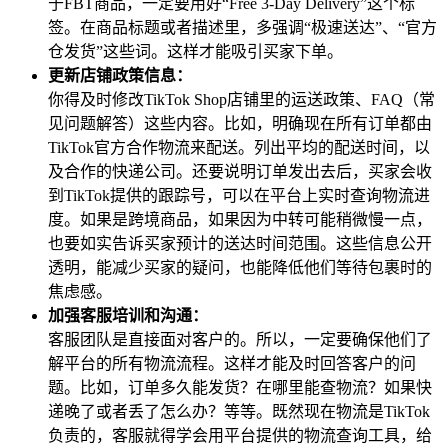
于FBT商品，一定要用好“Free 3-Day Delivery”这个标
签。在商品标题或者描述里，多强调“极速送达”、“官方
仓发货”这些词。这样才能吸引买家下单。
更新店铺政策信息：
你得及时修改TikTok Shop店铺里的运送政策、FAQ（常
见问题解答）这些内容。比如，明确现在所有订单都由
TikTok官方合作物流来配送。列出平均的配送时间，以
及合作的快递公司。还要说明订单发出去后，买家会收
到TikTok提供的跟踪号，可以在平台上实时查询物流进
度。如果是跨境商品，如果因为中转可能稍微慢一点，
也要如实告诉买家预计的送达时间范围。这些信息公开
透明，能减少买家的疑问，也能降低他们等待包裹时的
焦虑感。
加强客服培训和沟通：
客服团队是直接面对客户的。所以，一定要确保他们了
解平台的所有物流流程。这样才能及时回答客户的问
题。比如，订单多久能发货？在哪里能查物流？如果快
递晚了或者丢了怎么办？等等。既然现在物流是TikTok
负责的，客服就得学会用平台提供的物流查询工具，给