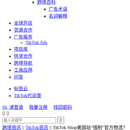
跨境百科
广告术语
名词解释
全球开店
货源合作
广告服务
TikTok Ads
项目库
供求合作
跨境导航
工具应用
问答
标签云
TikTok代运营
Hi, 请登录
我要注册
找回密码



跨境资讯
TikTok资讯
TikTok Shop美国站“强制”官方物流？

