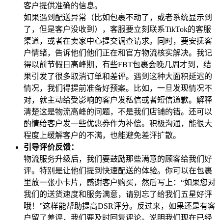
客户提供准确的信息。
如果遇到配送异常（比如包裹不动了，或者系统显示到
了，但是客户没收到），客服要立刻联系TikTok的客服
渠道，或者在卖家中心提交调查请求。同时，要安抚客
户情绪，告诉他们他们正在和官方物流核实解决。我记
得以前节假日高峰期，有些FBT包裹会晚几周才到，结
果引发了很多取消订单和差评。遇到这种大面积延迟的
情况，我们得提前准备好预案。比如，一旦发现情况不
对，就主动给受影响的客户发私信或者短信道歉。解释
清楚这是物流高峰的问题，不是我们店铺的错。还可以
酌情给客户发一些优惠券作为补偿。积极沟通，能很大
程度上缓解客户的不满，也能避免差评扩散。
引导评价反馈：
物流服务升级后，我们要鼓励那些满意的顾客给我们好
评。特别是让他们提到快速配送的体验。你可以在包裹
里放一张小卡片，感谢客户购买，然后写上：“如果您对
我们的送货速度和服务满意，请别忘了给我们五星好评
哦！”这样能帮助提高DSR评分。反过来，如果还是有客
户留了差评，我们要及时回复评论。说明我们现在已经