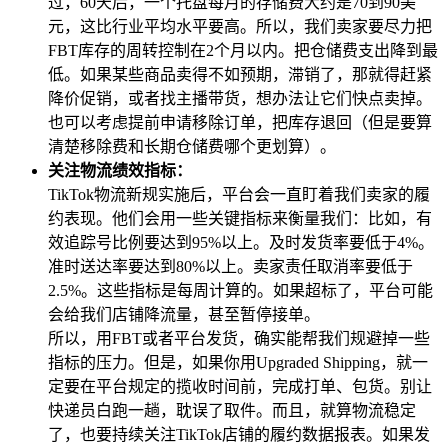
过，60天后，一个托盘每月的存储费大约是70到90美
元，这比行业平均水平要高。所以，我们卖家要尽力把
FBT库存的周转控制在2个月以内。把仓储费支出降到最
低。如果某些商品卖得不如预期，滞销了，那就得赶紧
降价促销，或者找主播带货，想办法让它们快点卖掉。
也可以考虑提前申请移除订单，把库存退回（但是要算
清楚移除费和长期仓储费哪个更划算）。
关注物流绩效指标：
TikTok物流新规实施后，平台会一直盯着我们卖家的履
约表现。他们会用一些关键指标来衡量我们：比如，有
效追踪号比例要达到95%以上。及时发货率要低于4%。
准时送达率要达到80%以上。卖家责任取消率要低于
2.5%。这些指标是每周计算的。如果超标了，平台可能
会给我们店铺降流量，甚至暂停接单。
所以，用FBT或者平台发货，确实能帮我们规避掉一些
指标的压力。但是，如果你用Upgraded Shipping，就一
定要在平台规定的揽收时间前，完成打单、包货。别让
快递员白跑一趟，耽误了取件。而且，就算物流稳定
了，也要持续关注TikTok店铺的履约数据报表。如果发