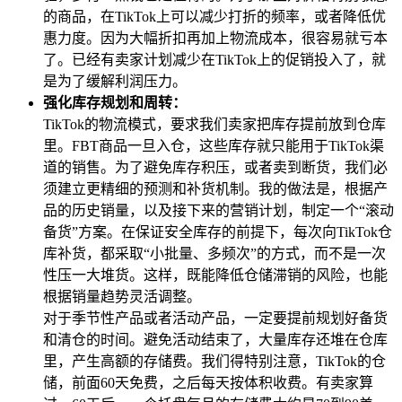
的商品，在TikTok上可以减少打折的频率，或者降低优
惠力度。因为大幅折扣再加上物流成本，很容易就亏本
了。已经有卖家计划减少在TikTok上的促销投入了，就
是为了缓解利润压力。
强化库存规划和周转：
TikTok的物流模式，要求我们卖家把库存提前放到仓库
里。FBT商品一旦入仓，这些库存就只能用于TikTok渠
道的销售。为了避免库存积压，或者卖到断货，我们必
须建立更精细的预测和补货机制。我的做法是，根据产
品的历史销量，以及接下来的营销计划，制定一个“滚动
备货”方案。在保证安全库存的前提下，每次向TikTok仓
库补货，都采取“小批量、多频次”的方式，而不是一次
性压一大堆货。这样，既能降低仓储滞销的风险，也能
根据销量趋势灵活调整。
对于季节性产品或者活动产品，一定要提前规划好备货
和清仓的时间。避免活动结束了，大量库存还堆在仓库
里，产生高额的存储费。我们得特别注意，TikTok的仓
储，前面60天免费，之后每天按体积收费。有卖家算