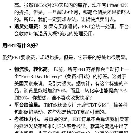
高。虽然TikTok对270天以内的库存，现在有14%到43%
的折扣。但是，一旦超过9个月，那笔仓储费还是挺吓人
的。所以，我们一定要想办法，让货快点卖出去。
退货处理费：
如果有买家退货，FBT会统一处理。平台
会收你每笔退货大概3美元的处理费用。
用FBT有什么好？
虽然FBT要收费，规矩也多。但是，它带来的好处也很明显。
物流快，转化高。
以前，所有FBT商品都会自动打上一
个“Free 3-Day Delivery”（免费3日达）的标签。这对于
美国买家来说，吸引力很大。据统计，有这个标签的产
品，浏览量能增加约30%。而且，转化率也能提高15%
到20%。你想想，谁不喜欢收货快呢？
平台给流量。
TikTok还会专门开辟“FBT专区”，搞各种
包邮促销活动。这些都是给FBT商品引流的。
考核压力小。
最重要的是，FBT订单不会算进我们卖家
的延迟发货率和准时送达率考核里。就算物流途中出了