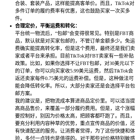
合装、套装产品，这样能提高客单价。而且，TikTok对
多件订单的履约费率有优惠，这也鼓励买家一次买多
件。
合理定价，平衡运费和转化：
平台统一物流后，“包邮”会变得很常见。特别是FBT商
品，默认就是对买家包邮的，不管订单金额多少。免运
费确实能提高转化率，但是这个费用，最终还是我们卖
家或者平台来承担。目前TikTok对FBT卖家有一些补贴
政策。比如，如果你选择不让FBT包邮，对30美元以下
的订单，你可以向买家收5.99美元运费，然后TikTok会
返还卖家每件0.75美元的运费补偿。但是，这种做法可
能会降低转化率。所以，大部分卖家还是会选择平台包
邮方案。
我的建议是，把物流成本算进商品定价里。可以适当提
高商品售价，来覆盖一部分履约费用。但是，这个涨幅
要控制好，别因为价格太高，把顾客都吓跑了。而且，
要充分利用内容种草的优势，重点宣传商品的价值，还
有快速配送的服务。让消费者觉得，为了这份快捷和体
验，多付一点钱也是值得的。对于那些对价格特别敏感