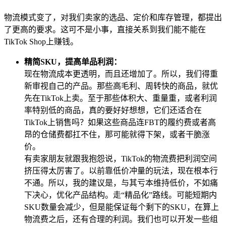
物流模式变了，对我们卖家的选品、定价和库存管理，都提出
了更高的要求。这可不是小事，直接关系到我们能不能在
TikTok Shop上赚钱。
精简SKU，提高单品利润：
现在物流成本更透明，而且还增加了。所以，我们得重
新审视自己的产品。那些高毛利、周转快的商品，就优
先在TikTok上卖。至于那些体积大、重量重，或者利润
率特别低的商品，真的要好好想想，它们还适合在
TikTok上销售吗？如果这些商品连FBT的履约费或者高
昂的仓储费都扛不住，那可能就得下架，或者干脆涨
价。
有卖家朋友就跟我抱怨说，TikTok的物流费把利润空间
挤压得太厉害了。以前靠低价冲量的玩法，现在根本行
不通。所以，我的建议是，与其亏本维持低价，不如痛
下决心，优化产品结构。走“精品化”路线。可能短期内
SKU数量会减少，但是能保证每个剩下的SKU，在算上
物流费之后，还有合理的利润。我们也可以开发一些组