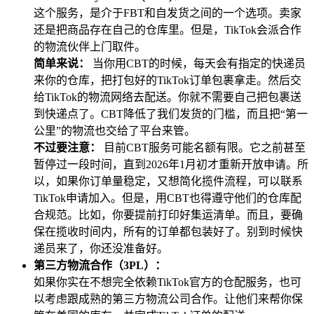
这个服务，是介于FBT和自发货之间的一个选项。卖家
还是把商品存在自己的仓库里。但是，TikTok会派合作
的物流伙伴上门取件。
简单来说：
当你用CBT的时候，每天会有指定的快递员
来你的仓库，把打包好的TikTok订单包裹拿走。然后交
给TikTok的物流网络去配送。你就不需要自己把包裹送
到快递点了。CBT降低了我们发货的门槛，而且把“第一
公里”的物流也交给了平台来管。
不过要注意：
目前CBT服务可能名额有限。它之前甚至
暂停过一段时间，直到2026年1月初才重新开放申请。所
以，如果你订单量稳定，又想简化揽件流程，可以联系
TikTok申请加入。但是，用CBT也得遵守他们的仓库配
合规范。比如，你要提前打印好集运清单。而且，要确
保在揽收时间内，所有的订单都包装好了。别到时候快
递员来了，你还没准备好。
第三方物流合作（3PL）：
如果你实在不想完全依赖TikTok官方的仓配服务，也可
以考虑跟成熟的第三方物流公司合作。让他们来帮你保