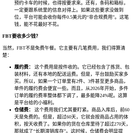
预约卡车的时候，也得按要求来。还有，条码和箱标，
一定要跟系统里的信息对得上。如果这些要求没做到
位，平台可能会收你每件0.5美元的“非合规费用”。这笔
钱，能不花最好不花。
FBT要收多少钱？
当然，FBT不是免费午餐。它主要有几笔费用，我们得算清
楚：
履约费：
这个费用是按件收的。它已经包含了拣货、包
装材料，还有本地的配送运费。但是，平台鼓励买家多
买。所以，如果一个订单里有2件、3件甚至更多商品，
单件的履约费会便宜一些。而且，从2026年开始，多件
订单的履约费率整体都下调了，最多能降24%呢。这算
是平台给的小福利。
仓储费：
这个费用我们尤其要盯紧。商品入库后，前60
天是免费的。但是，超过60天，它就会按商品占用的体
积，按天收费了。如果你的货在仓库里待了超过270天，
那就成了“长期滞销库存”。这时候，仓储费会明显提