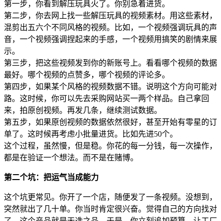
第一步，你看到解压玩具火了。你别急着进货。
第二步，你去网上找一些解压玩具的视频素材。用这些素材，
混剪出五六个不同风格的视频。比如，一个视频强调玩具的声
音，一个视频强调捏起来的手感，一个视频用搞笑的剧情来展
示。
第三步，把这些视频发到你的新账号上。看看哪个视频的数据
最好。哪个视频的点赞多，哪个视频的评论多。
第四步，如果某个风格的视频数据不错。说明这个方向可能对
路。这时候，你可以先去采购网站买一两个样品。自己拿回
来，拍原创视频。再发几条，继续测试数据。
第五步，如果原创视频的数据依然很好，甚至开始有零星的订
单了。这时候再考虑小批量进货。比如先进50个。
这个过程，虽然慢，但是稳。你花的每一分钱，每一次操作，
都是在验证一个想法。而不是在赌博。
第二个坑：把运气当成能力
这个坑更常见。你开了一个店，随便发了一条视频。没想到，
突然就出了几十单。你当时肯定很兴奋。觉得自己的方向找对
了，这个产品就是天选之品。于是，你立刻追加预算，让工厂