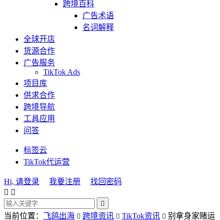
跨境百科
广告术语
名词解释
全球开店
货源合作
广告服务
TikTok Ads
项目库
供求合作
跨境导航
工具应用
问答
标签云
TikTok代运营
Hi, 请登录
我要注册
找回密码



当前位置：
飞鸽出海
跨境资讯
TikTok资讯
别拿身家赌运


