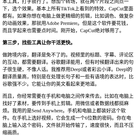
本工具，打字就行了。想加个转场，就在两个片段之间点一
下，选个效果。基本上所有TikTok上看到的特效，CapCut里面
都有。如果你想在电脑上做更精细的剪辑，比如调色、做复杂
的动画效果，那就用Adobe Premiere。但是这个软件要花钱，
而且学起来也需要点时间。刚开始，CapCut绝对够用了。
第三步，找些工具让你干活更快。
做跨境内容，翻译是免不了的。视频里的标题、字幕、评论区
的互动，都需要翻译。谷歌翻译能用，但有时候翻译出来的句
子很生硬，不像人话。我推荐用Deepl或者彩云小译。Deepl的
翻译质量高，特别是在处理长句子和一些有语境的表达时，比
谷歌强不少。它能让你的英文看起来更地道。
而且，你经常需要在手机和电脑之间传来传去。比如在电脑上
找好了素材，要传到手机上剪辑。用微信或者数据线都挺麻
烦。我用的是Send Anywhere。手机和电脑上都装好这个软
件。在手机上选好视频，它会生成一个6位数的密码。你在电
脑上输入这个密码，文件就开始传输了，速度很快，而且不压
缩画质。