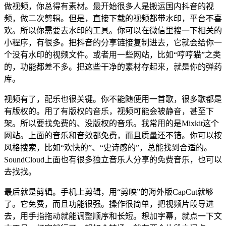
做视频，你总得有素材。最开始很多人是搬运国内抖音的视
频，做二次剪辑。但是，直接下载的视频都带水印，平台不喜
欢。所以你需要去水印的工具。你可以在微信里搜一下相关的
小程序，有很多。把抖音的分享链接复制进去，它就会给你一
个没有水印的视频文件。或者用一些网站，比如“哼哼猫”之类
的，功能都差不多。把这些干净的素材存起来，就是你的弹药
库。
视频有了，配乐也很关键。你不能随便用一首歌，很多歌都是
有版权的。用了有版权的音乐，视频可能会被静音，甚至下
架。所以要找免费的、没版权的音乐。我常用的是Mixkit这个
网站。上面的音乐和音效都免费，而且质量还不错。你可以按
风格搜索，比如“欢快的”、“史诗感的”，总能找到合适的。
SoundCloud上面也有很多独立音乐人分享的免费音乐，也可以
去找找。
最后就是剪辑。手机上剪辑，用“剪映”的海外版CapCut就够
了。它免费，而且功能很强。操作很简单，把视频片段导进
去，用手指拖动就能调整顺序和长短。想加字幕，就点一下文