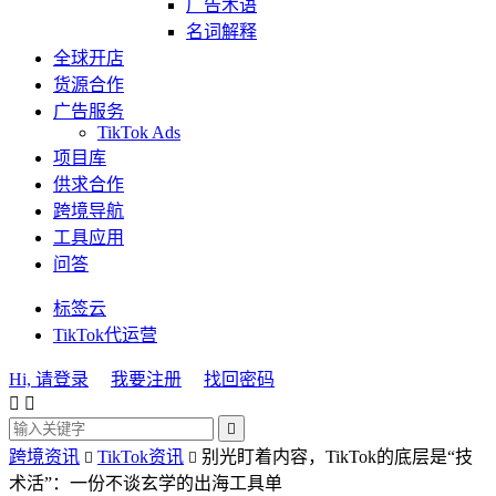
广告术语
名词解释
全球开店
货源合作
广告服务
TikTok Ads
项目库
供求合作
跨境导航
工具应用
问答
标签云
TikTok代运营
Hi, 请登录
我要注册
找回密码



跨境资讯
TikTok资讯
别光盯着内容，TikTok的底层是“技


术活”：一份不谈玄学的出海工具单