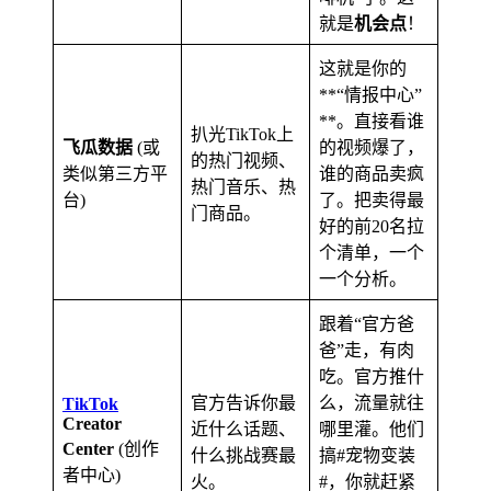
就是
机会点
！
这就是你的
**“情报中心”
**。直接看谁
扒光TikTok上
飞瓜数据
(或
的视频爆了，
的热门视频、
类似第三方平
谁的商品卖疯
热门音乐、热
台)
了。把卖得最
门商品。
好的前20名拉
个清单，一个
一个分析。
跟着“官方爸
爸”走，有肉
吃。官方推什
官方告诉你最
么，流量就往
TikTok
Creator
近什么话题、
哪里灌。他们
Center
(创作
什么挑战赛最
搞#宠物变装
者中心)
火。
#，你就赶紧