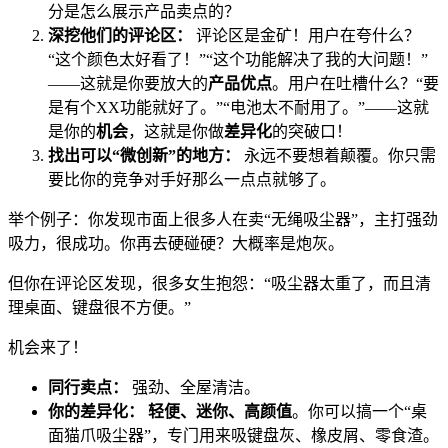
分是怎么展示产品卖点的？
深挖他们的评论区：
评论区是金矿！用户在夸什么？
“这个颜色太好看了！”“这个功能解决了我的大问题！”
——这就是你要放大的
产品优点
。用户在吐槽什么？“要
是有个XX功能就好了。”“电池太不耐用了。”——这就
是你的
机会
，这就是你做
差异化
的突破口！
找出可以“微创新”的地方：
永远不要想着颠覆。你只需
要比你的竞争对手好那么一点点就够了。
举个例子：你发现市面上很多人在卖“无绳吸尘器”，主打强劲
吸力，很成功。你再去硬碰硬？大概率是炮灰。
但你在评论区发现，很多女生抱怨：“吸尘器太重了，而且清
理桌面、键盘很不方便。”
机会来了！
同行卖点：
强劲、全屋清洁。
你的差异化：
轻便、迷你、高颜值
。你可以搞一个“桌
面猫爪吸尘器”，专门用来吸键盘灰、橡皮屑、零食渣。