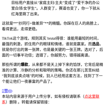
目标用户直接从“家庭主妇/主夫”变成了“爱干净的办公
室白领/女学生”。人群变了，赛道也变了，你一下就从
红海里跳了出来。
这就是**“抄同行+做差异”**的精髓。你踩在巨人的肩膀上，
看得更远，走得更稳。
TikTok这个游戏，规则其实 brutal得很：谁能用最短的时间，
最强的刺激，抓住用户的眼球和情绪，谁就是赢家。而
选品
，
就是你打出的第一张牌，也是最关键的一张王牌。选对了，后
面的一切事半功倍；选错了，你越努力，错得越离谱。
那些所谓的
爆款
，从来都不是天上掉下来的馅饼，它背后是精
准的计算、冷静的分析和聪明的策略。你还在那儿苦苦纠结
“我到底该卖点啥”的时候，别人已经用这套方法，找到了下一
个能让他们一夜暴富的产品了。

赞(
0
)
本站内容来源于用户上传分享，如有侵权请联系（
点这里联
系
）删除 。转载请保留链接：