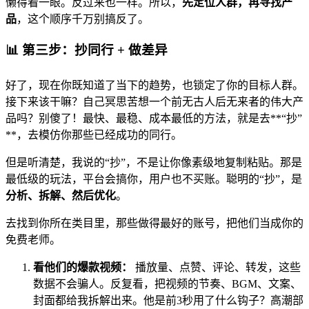
懒得看一眼。反过来也一样。所以，
先定位人群，再寻找产
品
，这个顺序千万别搞反了。
📊 第三步：抄同行 + 做差异
好了，现在你既知道了当下的趋势，也锁定了你的目标人群。
接下来该干嘛？自己冥思苦想一个前无古人后无来者的伟大产
品吗？别傻了！最快、最稳、成本最低的方法，就是去**“抄”
**，去模仿你那些已经成功的同行。
但是听清楚，我说的“抄”，不是让你像素级地复制粘贴。那是
最低级的玩法，平台会搞你，用户也不买账。聪明的“抄”，是
分析、拆解、然后优化
。
去找到你所在类目里，那些做得最好的账号，把他们当成你的
免费老师。
看他们的爆款视频：
播放量、点赞、评论、转发，这些
数据不会骗人。反复看，把视频的节奏、BGM、文案、
封面都给我拆解出来。他是前3秒用了什么钩子？高潮部