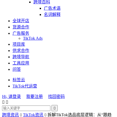
跨境百科
广告术语
名词解释
全球开店
货源合作
广告服务
TikTok Ads
项目库
供求合作
跨境导航
工具应用
问答
标签云
TikTok代运营
Hi, 请登录
我要注册
找回密码



跨境资讯
TikTok资讯
拆解TikTok选品底层逻辑：从“跟趋

