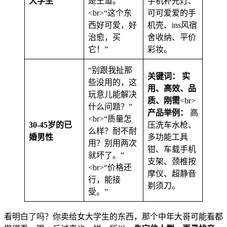
大学生
是王道。”
手机补光灯、
<br>“这个东
可可爱爱的手
西好可爱，好
机壳、ins风宿
治愈，买
舍收纳、平价
它！”
彩妆。
“别跟我扯那
关键词：
实
些没用的，这
用、高效、品
玩意儿能解决
质、刚需
<br>
什么问题？”
产品举例：
高
<br>“质量怎
30-45岁的已
压洗车水枪、
么样？耐不耐
婚男性
多功能工具
用？别用两次
钳、车载手机
就坏了。”
支架、颈椎按
<br>“价格还
摩仪、超静音
行，能接
剃须刀。
受。”
看明白了吗？你卖给女大学生的东西，那个中年大哥可能看都