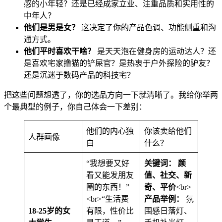
感的小年轻？还是已经成家立业、注重品质和实用性的
中年人？
他们是男是女？
这决定了你的产品色调、功能侧重和沟
通方式。
他们平时喜欢干啥？
是天天泡在健身房的运动达人？还
是喜欢宅家撸猫的铲屎官？是热衷于户外探险的驴友？
还是沉迷于数码产品的科技宅？
把这些问题想透了，你的选品方向一下就清晰了。我给你举两
个最典型的例子，你自己体会一下差别：
他们的内心独
你该卖给他们
人群画像
白
什么？
“我想要又好
关键词：
颜
看又能发朋友
值、社交、新
圈的东西！”
奇、平价
<br>
<br>“生活费
产品举例：
氛
18-25岁的女
有限，性价比
围感日落灯、