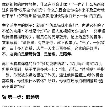
你刷视频的时候想想，什么东西会让你“哇”一声？什么东西会
让你觉得“哎哟这个好玩”？什么东西会让你根本来不及思考就
想下单？绝不是那些“虽然实用但长得跟白开水一样”的东西。
举个活生生的例子：就那个“仿真猫咪小夜灯”，你说它有啥了
不起的功能？不就是个灯吗？但人家视频怎么拍的？一只手轻
轻抚摸着猫咪的头，暖黄色的光晕散开，配上治愈系的音乐，
文案写着：“深夜里，有它陪你，就不孤单了。”完了，一招致
命。三十多万点赞，店里一天出五百多单。这卖的是灯吗？
不，这卖的是
情绪价值
，是
治愈
，是
陪伴
。
再回头看看你选的那个“多功能收纳盒”，实用吗？确实实用。
但用户刷到，脑子里最多就一句：“哦，还行。”然后呢？手指
一划，你就被永远地留在了昨天。连让他停留超过3秒的机会
都没有，你还谈什么转化？所以，你现在还敢拍着胸脯说“选
品不重要”吗？
🚀 第一步：跟趋势