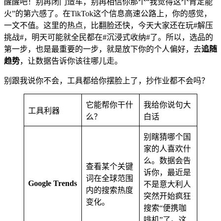
醒醒吧！别再闭门造车，别再相信你那个“我觉得这个肯定能
火”的第六感了。在TikTok这个信息高速公路上，你的感觉，
一文不值。这里的热点，比翻脸还快，今天大家还在玩#解压
挑战#，明天可能就全民都在#沉浸式收纳#了。所以，选品的
第一步，也是最重要的一步，就是放下你的个人偏好，去
追随
趋势
，让数据告诉你该往哪儿走。
别跟我说你不会，工具都给你摆脸上了，抄作业都不会吗？
它能帮你干什
我给你说句大
工具利器
么？
白话
别瞎猜哪个国
家的人喜欢什
么。数据会告
查看某个关键
诉你，最近是
词在全球范围
Google Trends
不是意大利人
内的搜索热度
突然开始疯狂
变化。
搜索“便携咖
啡机”了。这