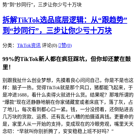
势”到“抄同行”，三步让你少亏十万块
拆解TikTok选品底层逻辑：从“跟趋势”
到“抄同行”，三步让你少亏十万块
分类：
TikTok资讯
评论(0)

赞(
0
)
99%的TikTok新人都在疯狂踩坑，但你却还蒙在鼓
里！
别跟我扯什么创业梦想，先摸着良心问问自己，你是不是也这
样：脑子一热，觉得TikTok就是那个风口，猪都能飞起来，于
是冲进1688，看什么卖得火就进什么货。结果呢？那堆所谓的
“爆款”现在还静静地躺在你家储藏室或者床底下，落了灰，占
了地儿，每次看到都心口一紧。钱，一分没捞着，还倒贴进去
几万块的货款、运费、还有乱七八糟的拍摄道具钱。更要命的
是，家里人从一开始的支持，变成现在的冷眼旁观，嘴里天天
念叨：“早就叫你别折腾了，安安稳稳上班不好吗？”