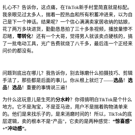
扎心不？告诉你，这点痛，在TikTok新手村里简直就是标配。
我亲眼见过太多人，揣着一腔热血和所有积蓄冲进来，以为自
己是下一个神话。结果呢？一个信心满满卖家居收纳的姑娘，
花了两万多块进货，勤勤恳恳拍了三十多条视频，播放量惨不
忍睹，
零转化
！还有一个大哥，觉得男人就该卖点硬核的，搞
了一批电动工具，光广告费就烧了八千多，最后连一个正经来
问价的都没有。
问题到底出在哪儿？我告诉你，别去琢磨什么拍摄技巧、剪辑
手法了，那些都是后面的事儿。你从根上就烂了——
选品
！
选
品
！
选品
！重要的事情说三遍！
为什么这玩意儿是生死的
分水岭
？你得搞明白TikTok是个什么
地方。它不是淘宝，不是亚马逊，用户不是揣着购物清单来
的。他们是来找乐子的，是来消磨时间的！所以，TikTok的底
层逻辑，卖的根本不是“产品”，它卖的是两种感觉：
“惊喜感”
+“冲动感”
。