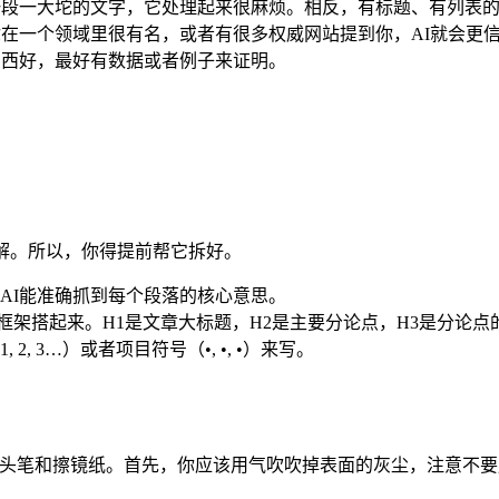
。一段一大坨的文字，它处理起来很麻烦。相反，有标题、有列表
果你在一个领域里很有名，或者有很多权威网站提到你，AI就会更
个东西好，最好有数据或者例子来证明。
解。所以，你得提前帮它拆好。
样AI能准确抓到每个段落的核心意思。
章的框架搭起来。H1是文章大标题，H2是主要分论点，H3是分论
, 3…）或者项目符号（•, •, •）来写。
镜头笔和擦镜纸。首先，你应该用气吹吹掉表面的灰尘，注意不