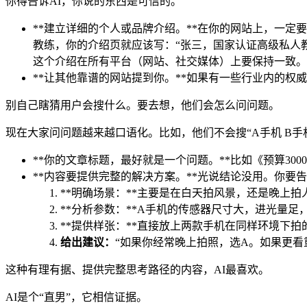
你得告诉AI，你说的东西是可信的。
**建立详细的个人或品牌介绍。**在你的网站上，一定
教练，你的介绍页就应该写：“张三，国家认证高级私人教
这个介绍在所有平台（网站、社交媒体）上要保持一致。
**让其他靠谱的网站提到你。**如果有一些行业内的权
别自己瞎猜用户会搜什么。要去想，他们会怎么问问题。
现在大家问问题越来越口语化。比如，他们不会搜“A手机 B手机
**你的文章标题，最好就是一个问题。**比如《预算30
**内容要提供完整的解决方案。**光说结论没用。你
**明确场景：**主要是在白天拍风景，还是晚上拍
**分析参数：**A手机的传感器尺寸大，进光量
**提供样张：**直接放上两款手机在同样环境下拍
给出建议：
“如果你经常晚上拍照，选A。如果更看
这种有理有据、提供完整思考路径的内容，AI最喜欢。
AI是个“直男”，它相信证据。