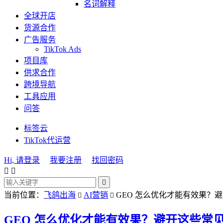
名词解释
全球开店
货源合作
广告服务
TikTok Ads
项目库
供求合作
跨境导航
工具应用
问答
标签云
TikTok代运营
Hi, 请登录
我要注册
找回密码



当前位置：
飞鸽出海
AI营销
GEO 怎么优化才能有效果？


GEO 怎么优化才能有效果？避开这些常