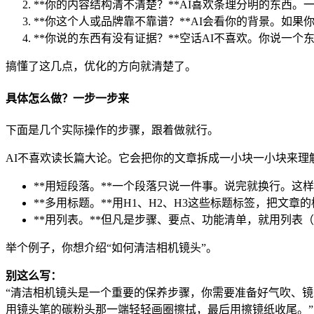
**你的内容结构清不清楚？**AI喜欢条理分明的东西
**你这个人或品牌靠不靠谱？**AI会看你的背景。如
**你说的东西有没有证据？**空话AI不喜欢。你说一
搞懂了这几点，优化的方向就清楚了。
具体怎么做？一步一步来
下面是几个实际操作的步骤，跟着做就行。
AI不喜欢读长篇大论。它会把你的文章拆成一小块一小块来理
**用短段落。**一个段落只说一件事。说完就换行。这
**多用标题。**用H1、H2、H3这些标题标签，把文
**用列表。**但凡是步骤、要点、功能清单，就用列表（1, 2
举个例子，你想介绍“如何清洁相机镜头”。
别这么写：
“清洁相机镜头是一个重要的保养步骤，你需要准备好气吹、
用镜头笔的碳粉头那一端轻轻画圈擦拭，最后用擦镜纸收尾。”