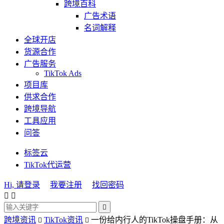
跨境百科
广告术语
名词解释
全球开店
货源合作
广告服务
TikTok Ads
项目库
供求合作
跨境导航
工具应用
问答
标签云
TikTok代运营
Hi, 请登录
我要注册
找回密码



跨境资讯
TikTok资讯
一份给内行人的TikTok操盘手册：从

