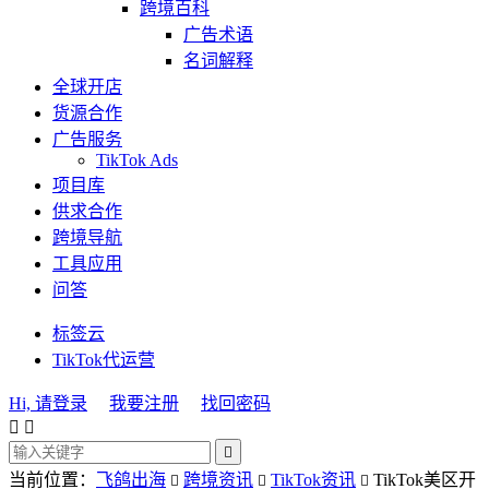
跨境百科
广告术语
名词解释
全球开店
货源合作
广告服务
TikTok Ads
项目库
供求合作
跨境导航
工具应用
问答
标签云
TikTok代运营
Hi, 请登录
我要注册
找回密码



当前位置：
飞鸽出海
跨境资讯
TikTok资讯
TikTok美区开


