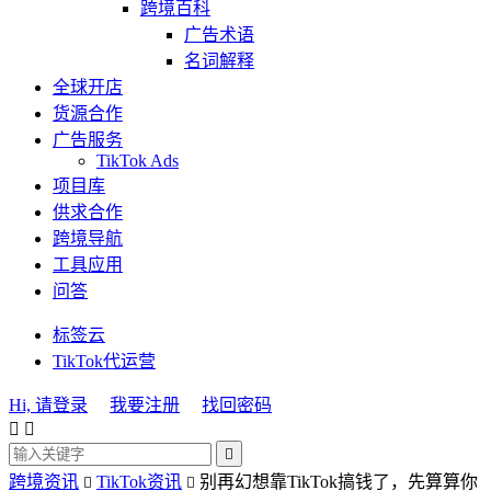
跨境百科
广告术语
名词解释
全球开店
货源合作
广告服务
TikTok Ads
项目库
供求合作
跨境导航
工具应用
问答
标签云
TikTok代运营
Hi, 请登录
我要注册
找回密码



跨境资讯
TikTok资讯
别再幻想靠TikTok搞钱了，先算算你

