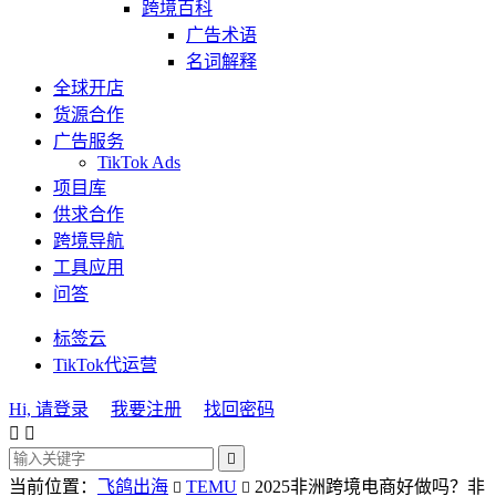
跨境百科
广告术语
名词解释
全球开店
货源合作
广告服务
TikTok Ads
项目库
供求合作
跨境导航
工具应用
问答
标签云
TikTok代运营
Hi, 请登录
我要注册
找回密码



当前位置：
飞鸽出海
TEMU
2025非洲跨境电商好做吗？非

