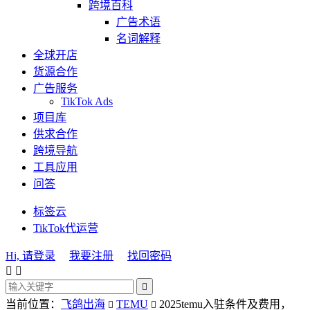
跨境百科
广告术语
名词解释
全球开店
货源合作
广告服务
TikTok Ads
项目库
供求合作
跨境导航
工具应用
问答
标签云
TikTok代运营
Hi, 请登录
我要注册
找回密码



当前位置：
飞鸽出海
TEMU
2025temu入驻条件及费用，

