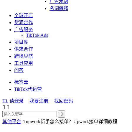
广告术语
名词解释
全球开店
货源合作
广告服务
TikTok Ads
项目库
供求合作
跨境导航
工具应用
问答
标签云
TikTok代运营
Hi, 请登录
我要注册
找回密码



其他平台
upwork新手怎么接单？Upwork接单详细教程
