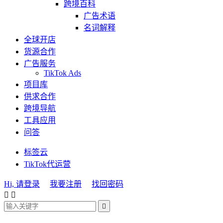
跨境百科
广告术语
名词解释
全球开店
货源合作
广告服务
TikTok Ads
项目库
供求合作
跨境导航
工具应用
问答
标签云
TikTok代运营
Hi, 请登录
我要注册
找回密码


