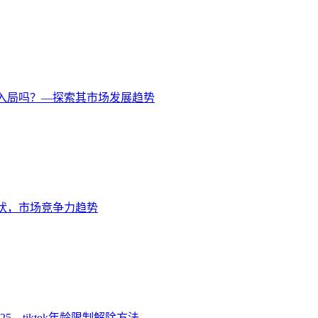
化值得入局吗？—探索其市场发展趋势
货现状，市场竞争力趋势
025，tiktok年龄限制解除方法