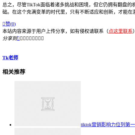
总之，尽管TikTok面临着诸多挑战和困境，但它仍拥有翻盘的机
础。在这个充满变革的时代里，只有不断适应和创新，才能在

赞(
0
)
本站内容来源于用户上传分享，如有侵权请联系（
点这里联系
分享到









Tk老师
相关推荐
tiktok营销影响力位列