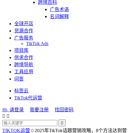
跨境百科
广告术语
名词解释
全球开店
货源合作
广告服务
TikTok Ads
项目库
供求合作
跨境导航
工具应用
问答
标签云
TikTok代运营
Hi, 请登录
我要注册
找回密码



TIKTOK运营
2025年TikTok话题营销攻略，8个方法达到营
