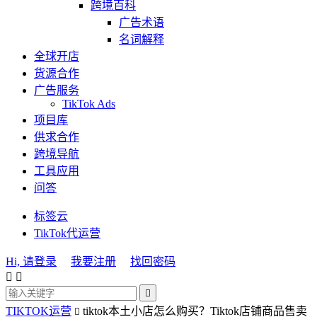
跨境百科
广告术语
名词解释
全球开店
货源合作
广告服务
TikTok Ads
项目库
供求合作
跨境导航
工具应用
问答
标签云
TikTok代运营
Hi, 请登录
我要注册
找回密码



TIKTOK运营
tiktok本土小店怎么购买？Tiktok店铺商品售卖
