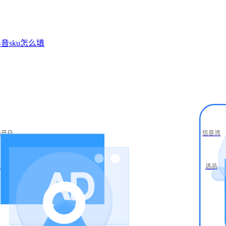
音sku怎么填
S开户
信息流
流仓储
选品