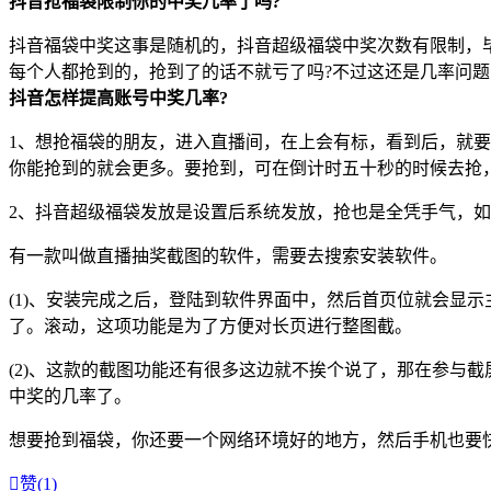
抖音抢福袋限制你的中奖几率了吗?
抖音福袋中奖这事是随机的，抖音超级福袋中奖次数有限制，
每个人都抢到的，抢到了的话不就亏了吗?不过这还是几率问
抖音怎样提高账号中奖几率?
1、想抢福袋的朋友，进入直播间，在上会有标，看到后，就
你能抢到的就会更多。要抢到，可在倒计时五十秒的时候去抢
2、抖音超级福袋发放是设置后系统发放，抢也是全凭手气，
有一款叫做直播抽奖截图的软件，需要去搜索安装软件。
(1)、安装完成之后，登陆到软件界面中，然后首页位就会显
了。滚动，这项功能是为了方便对长页进行整图截。
(2)、这款的截图功能还有很多这边就不挨个说了，那在参与
中奖的几率了。
想要抢到福袋，你还要一个网络环境好的地方，然后手机也要

赞(
1
)