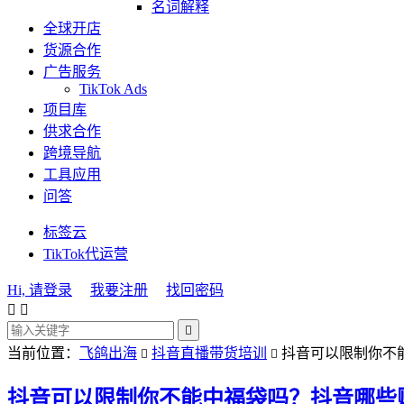
名词解释
全球开店
货源合作
广告服务
TikTok Ads
项目库
供求合作
跨境导航
工具应用
问答
标签云
TikTok代运营
Hi, 请登录
我要注册
找回密码



当前位置：
飞鸽出海
抖音直播带货培训
抖音可以限制你不


抖音可以限制你不能中福袋吗？抖音哪些