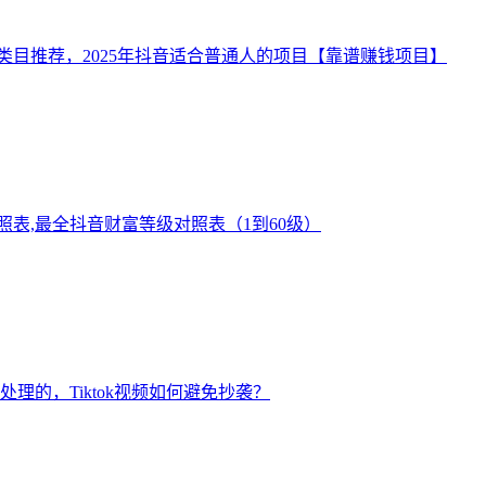
类目推荐，2025年抖音适合普通人的项目【靠谱赚钱项目】
对照表,最全抖音财富等级对照表（1到60级）
理的，Tiktok视频如何避免抄袭？