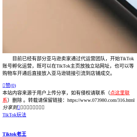
目前已经有部分亚马逊卖家通过代运营团队，开始TikTok
账号孵化运营，既可以在TikTok主页放独立站网址，也可以等
购物车开通后直接放入亚马逊链接引流到店铺成交。

赞(
0
)
本站内容来源于用户上传分享，如有侵权请联系（
点这里联
系
）删除 。转载请保留链接：https://www.073980.com/316.html
分享到









TikTok玩法
Tiktok老王