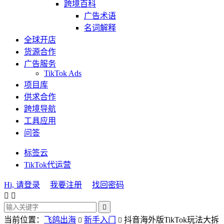
跨境百科
广告术语
名词解释
全球开店
货源合作
广告服务
TikTok Ads
项目库
供求合作
跨境导航
工具应用
问答
标签云
TikTok代运营
Hi, 请登录
我要注册
找回密码



当前位置：
飞鸽出海
新手入门
抖音海外版TikTok玩法大拆

