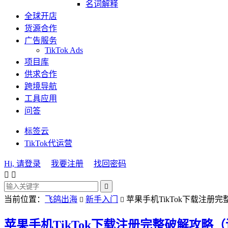
名词解释
全球开店
货源合作
广告服务
TikTok Ads
项目库
供求合作
跨境导航
工具应用
问答
标签云
TikTok代运营
Hi, 请登录
我要注册
找回密码



当前位置：
飞鸽出海
新手入门
苹果手机TikTok下载注册


苹果手机TikTok下载注册完整破解攻略（