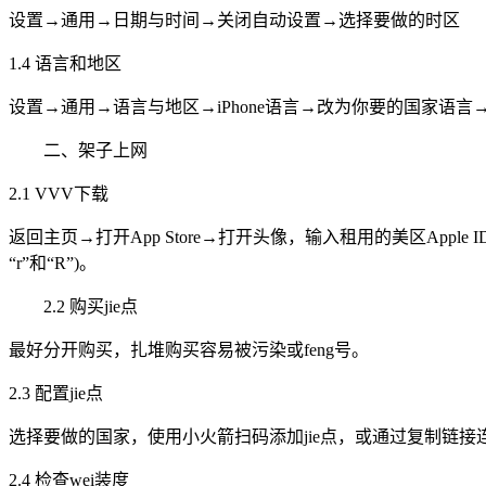
设置→通用→日期与时间→关闭自动设置→选择要做的时区
1.4 语言和地区
设置→通用→语言与地区→iPhone语言→改为你要的国家语言
二、架子上网
2.1 VVV下载
返回主页→打开App Store→打开头像，输入租用的美区Appl
“r”和“R”)。
2.2 购买jie点
最好分开购买，扎堆购买容易被污染或feng号。
2.3 配置jie点
选择要做的国家，使用小火箭扫码添加jie点，或通过复制链接连上
2.4 检查wei装度