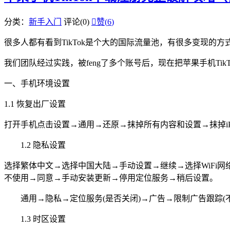
分类：
新手入门
评论(0)

赞(
6
)
很多人都有看到TikTok是个大的国际流量池，有很多变现的方
我们团队经过实践，被feng了多个账号后，现在把苹果手机Tik
一、手机环境设置
1.1 恢复出厂设置
打开手机点击设置→通用→还原→抹掉所有内容和设置→抹掉iPh
1.2 隐私设置
选择繁体中文→选择中国大陆→手动设置→继续→选择WiFi网络
不使用→同意→手动安装更新→停用定位服务→稍后设置。
通用→隐私→定位服务(是否关闭)→广告→限制广告跟踪(
1.3 时区设置