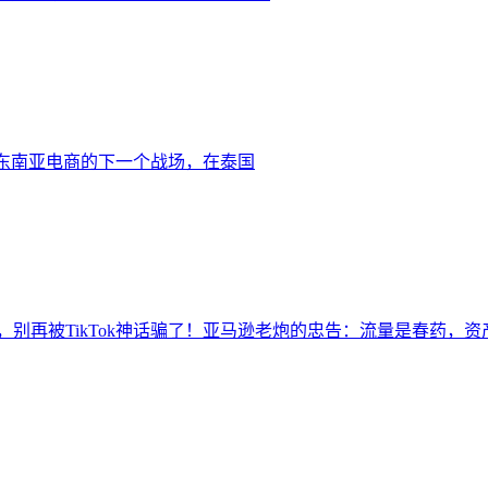
诉你：东南亚电商的下一个战场，在泰国
别再被TikTok神话骗了！亚马逊老炮的忠告：流量是春药，资