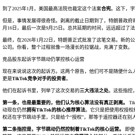
到了2025年1月，美国最高法院也裁定这个法案
合宪
。这下，字
但是，事情发展得很奇怪。剥离的截止日期到了，特朗普政府
月16日，最后一次是9月25日。总共延期的时间，远远超过
最终，在2026年1月22日，特朗普正式批准了这笔交易。新的公
公司。你看，整个过程就像一场漫长的拉锯战，充满了变数。
竞品股东起诉字节跳动仍掌控核心运营
现在来说说这次的起诉方。这两个原告，他们可不是随便什么人。他们是
更是
TikTok竞争对手的投资者
。
他们在起诉书里，列举了这次交易的
三大违法之处
。这些指控，
第一条，也是最重要的，他们认为核心算法没有真正剥离。
T
动现在仍然
拥有TikTok的核心推荐算法
。它只是把使用权授权给
权还在字节跳动手里，只是给个“授权”，那等于遥控器还在别
第二条指控是，字节跳动仍然控制着TikTok的核心运营。
即使