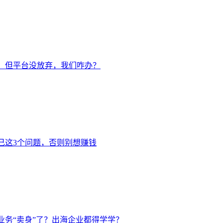
强制：但平台没放弃，我们咋办？
问自己这3个问题，否则别想赚钱
国业务“卖身”了？出海企业都得学学？