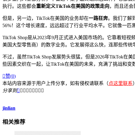
执行。这些都会
重新定义TikTok在美国的政策走向
，而且还会
但是，另一边，TikTok在美国的业务却在
一路狂奔
。我们了解
56%！这个增长速度，远远超过了行业平均水平。它就像一匹
TikTok Shop是从2023年9月正式进入美国市场的。它靠着
美国大型零售商）的数字业务。它发展得这么快，连那些传统
不过，虽然TikTok Shop发展势头很猛，但是2026年TikT
些因素交织在一起，让TikTok在美国的未来，充满了挑战

赞(
0
)
本站内容来源于用户上传分享，如有侵权请联系（
点这里联系
分享到









jinlian
相关推荐