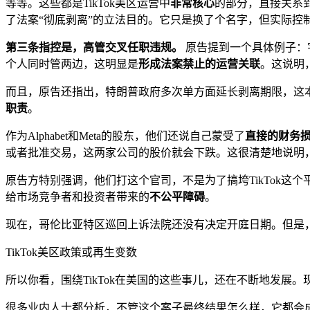
等等。这些都是TikTok美区运营中
非常核心
的部分，直接关系
了法案“彻底剥离”的立法目的。它只是换了个名字，但实际控
第三条指控是，高管交叉任职违规。
原告提到一个具体例子：字
个人同时管两边，这明显是
形成法案禁止的运营关联
。这说明
而且，原告还指出，特朗普政府多次单方面延长剥离期限，这
职责
。
作为Alphabet和Meta的股东，他们还说自己蒙受了
直接的财务
或者批准交易，这两家公司的股价就会下跌。这很清楚地说明
原告方特别强调，他们打这个官司，不是为了搞垮TikTok这
给市场竞争者和投资者带来的
不公平障碍
。
现在，哥伦比亚特区巡回上诉法院还没有决定开庭日期。但是
TikTok美区政策或再生变数
所以你看，围绕TikTok在美国的这些事儿，还在不断地发展
很多业内人士都分析，不管这个案子最终结果怎么样，它都会