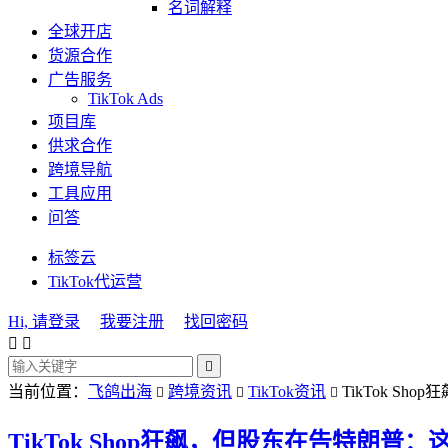
名词解释
全球开店
货源合作
广告服务
TikTok Ads
项目库
供求合作
跨境导航
工具应用
问答
标签云
TikTok代运营
Hi, 请登录
我要注册
找回密码



当前位置：
飞鸽出海
跨境资讯
TikTok资讯
TikTok S



TikTok Shop狂飙，但股东在告特朗