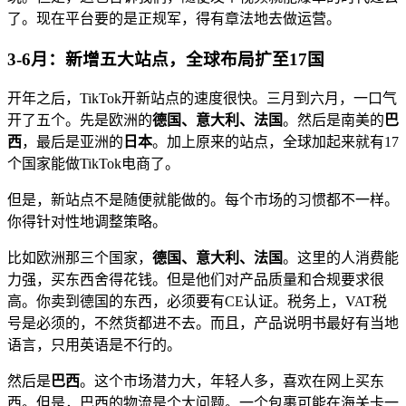
了。现在平台要的是正规军，得有章法地去做运营。
3-6月：新增五大站点，全球布局扩至17国
开年之后，TikTok开新站点的速度很快。三月到六月，一口气
开了五个。先是欧洲的
德国、意大利、法国
。然后是南美的
巴
西
，最后是亚洲的
日本
。加上原来的站点，全球加起来就有17
个国家能做TikTok电商了。
但是，新站点不是随便就能做的。每个市场的习惯都不一样。
你得针对性地调整策略。
比如欧洲那三个国家，
德国、意大利、法国
。这里的人消费能
力强，买东西舍得花钱。但是他们对产品质量和合规要求很
高。你卖到德国的东西，必须要有CE认证。税务上，VAT税
号是必须的，不然货都进不去。而且，产品说明书最好有当地
语言，只用英语是不行的。
然后是
巴西
。这个市场潜力大，年轻人多，喜欢在网上买东
西。但是，巴西的物流是个大问题。一个包裹可能在海关卡一