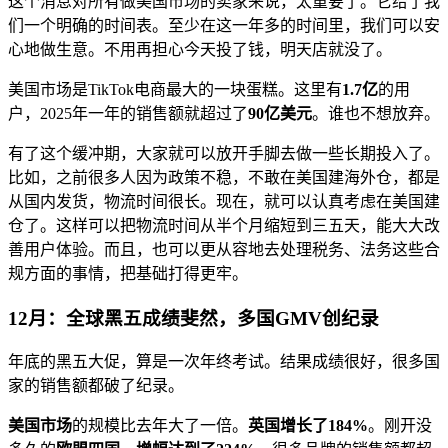
这个消息对所有做美国市场的卖家来说，太重要了。它给了我
们一个明确的时间表。至少在这一年多的时间里，我们可以安
心地做生意。不用再担心今天投了钱，明天店就没了。
美国市场是TikTok电商最大的一块蛋糕。这里有
1.7亿
的用
户，2025年一年的销售额就超过了
90亿美元
。谁也不想放弃。
有了这个缓冲期，大家就可以放开手脚去做一些长期投入了。
比如，之前很多人因为政策不稳，不敢在美国建海外仓，都是
从国内发货，物流时间很长。现在，就可以认真考虑在美国建
仓了。这样可以把物流时间从半个月缩短到三五天，能大大改
善用户体验。而且，也可以更从容地去处理税务、法务这些合
规方面的事情，把基础打得更牢。
12月：全球黑五成绩斐然，多国GMV创纪录
年底的黑五大促，算是一次年终考试。结果成绩很好，很多国
家的销售额都破了纪录。
美国市场
的规模比去年大了一倍。
英国增长了184%
。刚开没