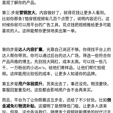
直观了解你的产品。
第三.步是
营销放大
。内容做好了，就得花钱让更多人看到。
比如你那条T恤穿搭视频有几百个点赞了，说明内容还行。这
时候你就可以用平台的广告工具，花点钱把视频推给更多可能
喜欢的人。这样能帮你更快地卖出第一单。
第四步是
达人内容扩量
。光靠自己说还不够。你得找平台上的
达人帮你带货。你可以通过后台的达人广场，筛选一些符合你
产品风格的博主。先别找大网红，成本太高。可以找一些几
千、一万粉丝的小达re’n，给他们寄样品，让他们帮忙拍视
频。这样能用比较低的成本，让更多人知道你的品牌。
第五步是
用户体验提升
。货卖出去了，事还没完。物流要快，
客服回复要及时。这些都会影响用户会不会再来买。
而且，平台为了让你照着这五步走，还给了不少好处。比如
佣
金减免
和
物流补贴
。这摆明了是想降低门槛，让更多人进来
玩。但是，这也告诉我们，随便发个视频就能爆单的时代过去