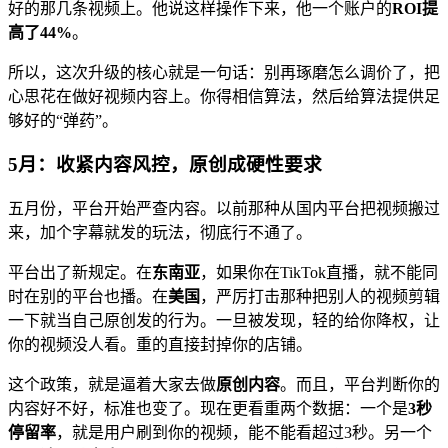
好的那几条视频上。他说这样操作下来，他一个账户的
ROI提
高了44%
。
所以，这次升级的核心就是一句话：别再琢磨怎么调价了，把
心思花在做好视频内容上。你得相信算法，然后给算法提供足
够好的“弹药”。
5月：收紧内容风控，原创成硬性要求
五月份，平台开始严查内容。以前那种从国内平台把视频搬过
来，加个字幕就发的玩法，彻底行不通了。
平台出了新规定。在
东南亚
，如果你在TikTok直播，就不能同
时在别的平台也播。在
美国
，严厉打击那种把别人的视频剪辑
一下就当自己原创发的行为。一旦被发现，轻的给你降权，让
你的视频没人看。重的直接封掉你的店铺。
这个政策，就是逼着大家去做
原创内容
。而且，平台判断你的
内容好不好，标准也变了。现在更看重两个数据：一个是
3秒
停留率
，就是用户刷到你的视频，能不能看超过3秒。另一个