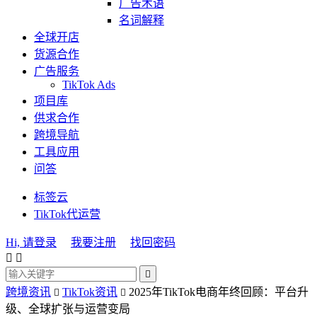
广告术语
名词解释
全球开店
货源合作
广告服务
TikTok Ads
项目库
供求合作
跨境导航
工具应用
问答
标签云
TikTok代运营
Hi, 请登录
我要注册
找回密码



跨境资讯
TikTok资讯
2025年TikTok电商年终回顾：平台升


级、全球扩张与运营变局