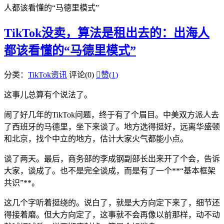
人都该看懂的“马德里模式”
TikTok没卖，算法是租出去的：出海人
都该看懂的“马德里模式”
分类：
TikTok资讯
评论(0)

赞(
1
)
这事儿总算有个说法了。
闹了好几年的TikTok问题，终于有了个眉目。中美双方派人去
了西班牙的马德里，坐下来谈了。地方选得挺好，远离华盛顿
和北京，找个中立的地方，估计大家火气都能小点。
谈了两天。最后，商务部的李成钢副部长出来开了个会，告诉
大家，谈成了。也不是完全谈成，而是有了一个**“基本框架
共识”**。
这几个字听着挺绕的。说白了，就是大方向定下来了，细节还
得接着磨。但大方向定了，这事就不会再像以前那样，动不动