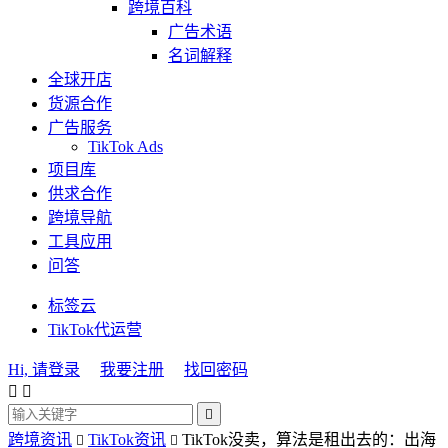
跨境百科
广告术语
名词解释
全球开店
货源合作
广告服务
TikTok Ads
项目库
供求合作
跨境导航
工具应用
问答
标签云
TikTok代运营
Hi, 请登录
我要注册
找回密码



跨境资讯
TikTok资讯
TikTok没卖，算法是租出去的：出海

