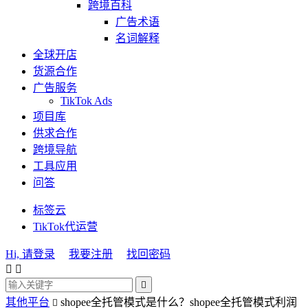
跨境百科
广告术语
名词解释
全球开店
货源合作
广告服务
TikTok Ads
项目库
供求合作
跨境导航
工具应用
问答
标签云
TikTok代运营
Hi, 请登录
我要注册
找回密码



其他平台
shopee全托管模式是什么？shopee全托管模式利润
