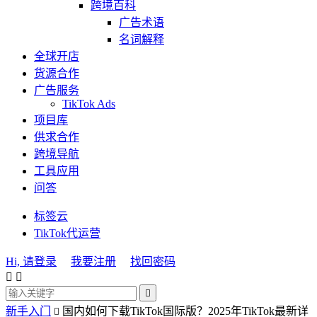
跨境百科
广告术语
名词解释
全球开店
货源合作
广告服务
TikTok Ads
项目库
供求合作
跨境导航
工具应用
问答
标签云
TikTok代运营
Hi, 请登录
我要注册
找回密码



新手入门
国内如何下载TikTok国际版？2025年TikTok最新详
