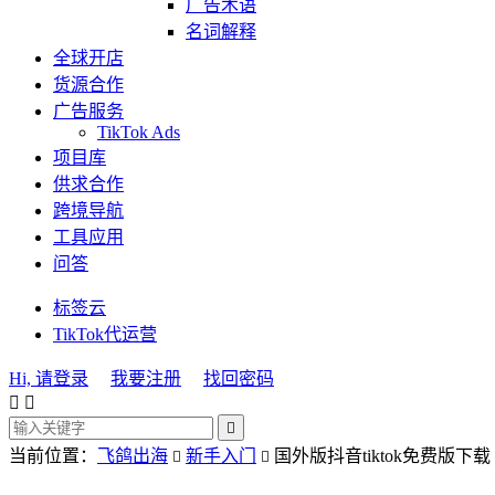
广告术语
名词解释
全球开店
货源合作
广告服务
TikTok Ads
项目库
供求合作
跨境导航
工具应用
问答
标签云
TikTok代运营
Hi, 请登录
我要注册
找回密码



当前位置：
飞鸽出海
新手入门
国外版抖音tiktok免费版下载

