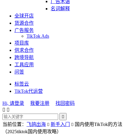
广告术语
名词解释
全球开店
货源合作
广告服务
TikTok Ads
项目库
供求合作
跨境导航
工具应用
问答
标签云
TikTok代运营
Hi, 请登录
我要注册
找回密码



当前位置：
飞鸽出海
新手入门
国内使用TikTok的方法


（2025tiktok国内使用攻略）