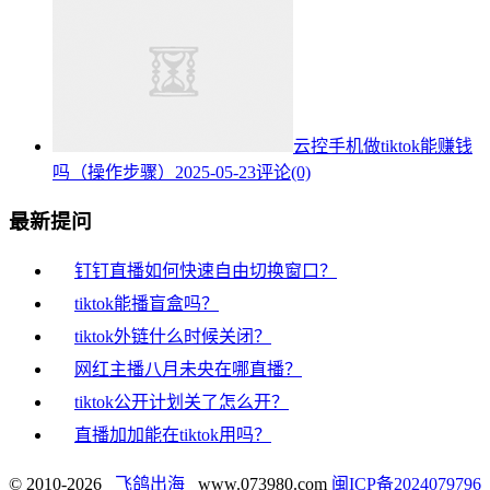
云控手机做tiktok能赚钱
吗（操作步骤）
2025-05-23
评论(0)
最新提问
钉钉直播如何快速自由切换窗口？
tiktok能播盲盒吗？
tiktok外链什么时候关闭？
网红主播八月未央在哪直播？
tiktok公开计划关了怎么开？
直播加加能在tiktok用吗？
© 2010-2026
飞鸽出海
www.073980.com
闽ICP备2024079796