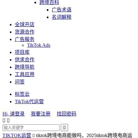
跨境百科
广告术语
名词解释
全球开店
货源合作
广告服务
TikTok Ads
项目库
供求合作
跨境导航
工具应用
问答
标签云
TikTok代运营
Hi, 请登录
我要注册
找回密码



TIKTOK运营
tiktok跨境电商能做吗，2025tiktok跨境电商运
