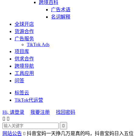
跨境百科
广告术语
名词解释
全球开店
货源合作
广告服务
TikTok Ads
项目库
供求合作
跨境导航
工具应用
问答
标签云
TikTok代运营
Hi, 请登录
我要注册
找回密码



网站公告
抖音宝妈一天挣几万是真的吗，抖音宝妈日入五位
