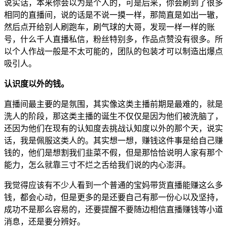
说实话，本来你会以为是个人的，可是后来，你会刷到了很多
相同的直播间，说的话是不说一摸一样，那简直是如出一辙，
然后点开给别人刷跑车，刷气球的大哥，发现一样一样的账
号，什么千人直播私信，粉丝特别多，作品点赞没有很多。所
以个人作战一般是不太可能的，团队的包装才可以制造出爆点
吸引人。
认识度以外的钱。
直播间最主要的是氛围，其实像这类主播前期是最难的，就是
洗人的阶段，那这类主播的诞生不仅仅是因为他们被洗脑了，
还因为他们在现有的认知度去挑战认知度以外的那个天，说实
话，我是佩服这类人的。其实想一想，赚钱这件事是给自己赚
钱的，他们是想割我们韭菜不假，但是那恰恰说明人家有那个
能力，怎么就靠三寸不烂之舌给我们说的内心澎湃。
我觉得应该有不少人看到一个普通的宝妈带货直播能赚这么多
钱，都会心动，但是更多的是还要自己有那一份心以及坚持，
成功不是那么容易的，还要提醒不要随边相信直播赚钱等小道
消息，还是要分辨好。