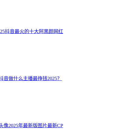
025抖音最火的十大阿黑颜网红​
音做什么主播最挣钱2025？
像2025年最新版图片最新CP