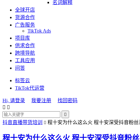
名词解释
全球开店
货源合作
广告服务
TikTok Ads
项目库
供求合作
跨境导航
工具应用
问答
标签云
TikTok代运营
Hi, 请登录
我要注册
找回密码



抖音直播带货培训
程十安为什么这么火 程十安深受抖音粉丝

程十安为什么这么火 程十安深受抖音粉