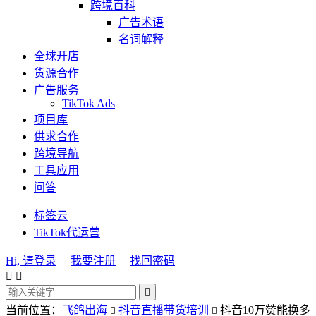
跨境百科
广告术语
名词解释
全球开店
货源合作
广告服务
TikTok Ads
项目库
供求合作
跨境导航
工具应用
问答
标签云
TikTok代运营
Hi, 请登录
我要注册
找回密码



当前位置：
飞鸽出海
抖音直播带货培训
抖音10万赞能换多

