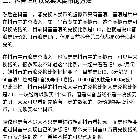
二、抖音上可以兑换人民币的方法
然后在抖音中，能兑换人民币的虚拟币只有音浪。音浪是用户
在抖音中的总收入，属于平台专属的虚拟币，这个虚拟币是可
以换成钱的。目前抖音音浪的兑换比例是1:10，也就是说10音
浪是1元钱，1音浪是1角，但是目前抖音兑最低都是60音浪起
兑的。
在抖音中音浪是总收入，也就是是抖音中的虚拟币，可以用来
换钱的，很多网友不知道这个比例，一起来看看吧！从2月份
开始抖音的音浪兑换比例悄悄变了，目前是1:10，6元钱等于
60音浪！也就是1音浪等于1毛钱，10000音浪就是1000块钱！
以此类推，抖音直播的抖币和人民币的兑换比例人是兑换比例
是7:1，一块钱可以购买7个抖币，但是抖音当然不是一块钱买
的呀，大家可以看到充值有一定的数额的，6元钱购买42个抖
币，12元购买84个抖币。
应该也是有不少人不只是单纯得想刷抖音看视频，而是也想要
通过抖音来实现自己的梦想吧！那么关于抖音10万赞兑换钱的
内容就介绍到这了，希望不懂的可以帮助到你。