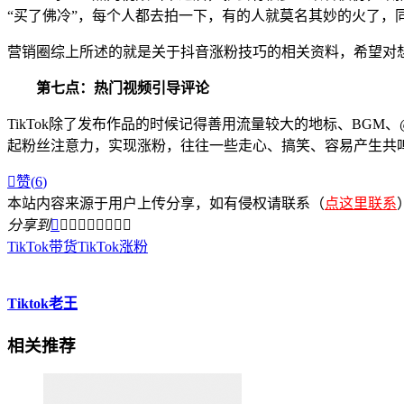
“买了佛冷”，每个人都去拍一下，有的人就莫名其妙的火了
营销圈综上所述的就是关于抖音涨粉技巧的相关资料，希望对
第七点：热门视频引导评论
TikTok除了发布作品的时候记得善用流量较大的地标、B
起粉丝注意力，实现涨粉，往往一些走心、搞笑、容易产生共

赞(
6
)
本站内容来源于用户上传分享，如有侵权请联系（
点这里联系
分享到









TikTok带货
TikTok涨粉
Tiktok老王
相关推荐