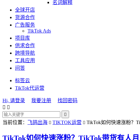
名词解释
全球开店
货源合作
广告服务
TikTok Ads
项目库
供求合作
跨境导航
工具应用
问答
标签云
TikTok代运营
Hi, 请登录
我要注册
找回密码



当前位置：
飞鸽出海
TIKTOK运营
TikTok如何快速涨粉？T


TikTok如何快速涨粉？TikTok带货有人