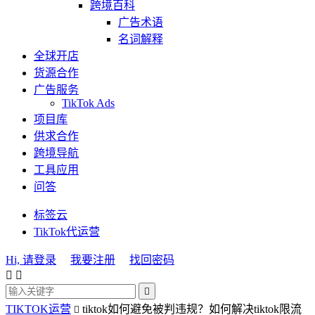
跨境百科
广告术语
名词解释
全球开店
货源合作
广告服务
TikTok Ads
项目库
供求合作
跨境导航
工具应用
问答
标签云
TikTok代运营
Hi, 请登录
我要注册
找回密码



TIKTOK运营
tiktok如何避免被判违规？如何解决tiktok限流
