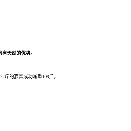
具有天然的优势。
2斤的嘉宾成功减重109斤。