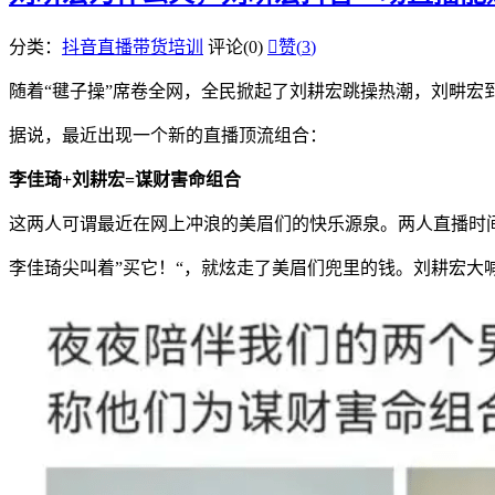
分类：
抖音直播带货培训
评论(0)

赞(
3
)
随着“毽子操”席卷全网，全民掀起了刘耕宏跳操热潮，刘畊宏
据说，最近出现一个新的直播顶流组合：
李佳琦+刘耕宏=谋财害命组合
这两人可谓最近在网上冲浪的美眉们的快乐源泉。两人直播时
李佳琦尖叫着”买它！“，就炫走了美眉们兜里的钱。刘耕宏大