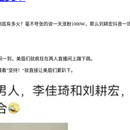
到底有多火？毫不夸张的说一天涨粉1000W，那么刘耕宏抖音一
间一到，美眉们就疯狂在两人直播间上蹿下跳。
喊着”坚持！“就直接让美眉们累趴下。