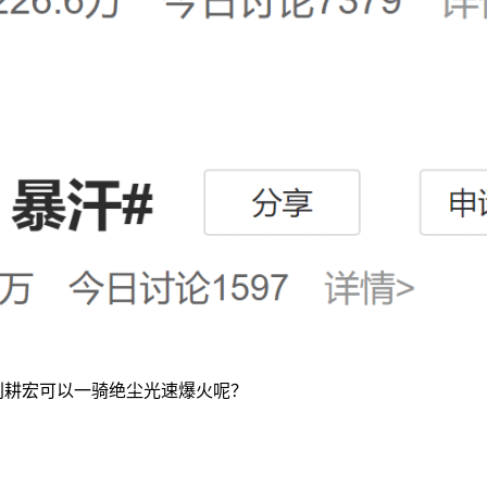
么刘耕宏可以一骑绝尘光速爆火呢？