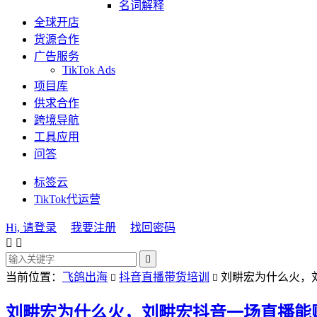
名词解释
全球开店
货源合作
广告服务
TikTok Ads
项目库
供求合作
跨境导航
工具应用
问答
标签云
TikTok代运营
Hi, 请登录
我要注册
找回密码



当前位置：
飞鸽出海
抖音直播带货培训
刘畊宏为什么火，


刘畊宏为什么火，刘畊宏抖音一场直播能