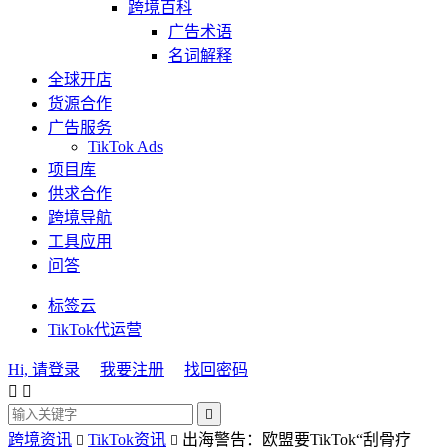
跨境百科
广告术语
名词解释
全球开店
货源合作
广告服务
TikTok Ads
项目库
供求合作
跨境导航
工具应用
问答
标签云
TikTok代运营
Hi, 请登录
我要注册
找回密码



跨境资讯
TikTok资讯
出海警告：欧盟要TikTok“刮骨疗

