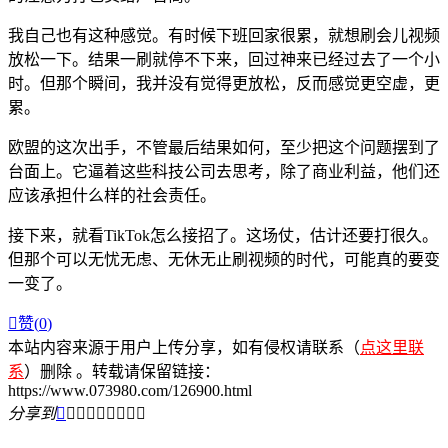
我自己也有这种感觉。有时候下班回家很累，就想刷会儿视频
放松一下。结果一刷就停不下来，回过神来已经过去了一个小
时。但那个瞬间，我并没有觉得更放松，反而感觉更空虚，更
累。
欧盟的这次出手，不管最后结果如何，至少把这个问题摆到了
台面上。它逼着这些科技公司去思考，除了商业利益，他们还
应该承担什么样的社会责任。
接下来，就看TikTok怎么接招了。这场仗，估计还要打很久。
但那个可以无忧无虑、无休无止刷视频的时代，可能真的要变
一变了。

赞(
0
)
本站内容来源于用户上传分享，如有侵权请联系（
点这里联
系
）删除 。转载请保留链接：
https://www.073980.com/126900.html
分享到








