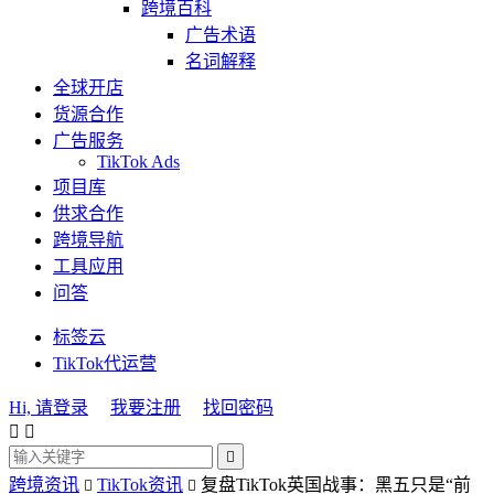
跨境百科
广告术语
名词解释
全球开店
货源合作
广告服务
TikTok Ads
项目库
供求合作
跨境导航
工具应用
问答
标签云
TikTok代运营
Hi, 请登录
我要注册
找回密码



跨境资讯
TikTok资讯
复盘TikTok英国战事：黑五只是“前

