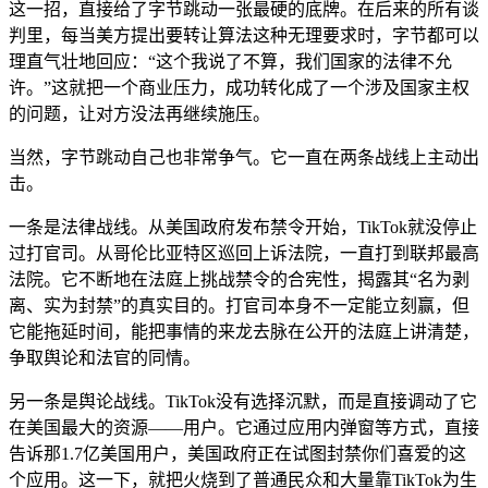
这一招，直接给了字节跳动一张最硬的底牌。在后来的所有谈
判里，每当美方提出要转让算法这种无理要求时，字节都可以
理直气壮地回应：“这个我说了不算，我们国家的法律不允
许。”这就把一个商业压力，成功转化成了一个涉及国家主权
的问题，让对方没法再继续施压。
当然，字节跳动自己也非常争气。它一直在两条战线上主动出
击。
一条是法律战线。从美国政府发布禁令开始，TikTok就没停止
过打官司。从哥伦比亚特区巡回上诉法院，一直打到联邦最高
法院。它不断地在法庭上挑战禁令的合宪性，揭露其“名为剥
离、实为封禁”的真实目的。打官司本身不一定能立刻赢，但
它能拖延时间，能把事情的来龙去脉在公开的法庭上讲清楚，
争取舆论和法官的同情。
另一条是舆论战线。TikTok没有选择沉默，而是直接调动了它
在美国最大的资源——用户。它通过应用内弹窗等方式，直接
告诉那1.7亿美国用户，美国政府正在试图封禁你们喜爱的这
个应用。这一下，就把火烧到了普通民众和大量靠TikTok为生