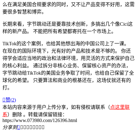
么在满足美国合规要求的同时，又不让产品变得不好用，这需
要很多智慧和博弈。
长期来看，字节跳动还是要靠技术创新，多搞出几个像Cici这
样的新产品。 不能把所有希望都寄托在一个市场上。
TikTok的这个案例，也给其他想出海的中国公司上了一课。
在现在的国际环境下，光有好的产品和技术是不够的。 你还
得学会适应当地的政治和法律环境，用灵活的方式来保护自己
的核心利益。 通过拆分非核心业务、保留核心资产的办法，
字节跳动给TikTok的美国业务争取了时间，也给自己保留了全
球化的希望。 只要算法和商业的根基还在，这场仗就还有的
打。

赞(
2
)
本站内容来源于用户上传分享，如有侵权请联系（
点这里联
系
）删除 。转载请保留链接：
https://www.073980.com/126396.html
分享到








