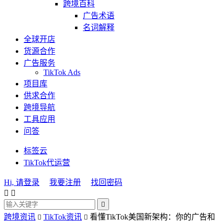
跨境百科
广告术语
名词解释
全球开店
货源合作
广告服务
TikTok Ads
项目库
供求合作
跨境导航
工具应用
问答
标签云
TikTok代运营
Hi, 请登录
我要注册
找回密码



跨境资讯
TikTok资讯
看懂TikTok美国新架构：你的广告和

