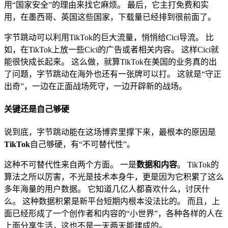
用“国家安全”的理由来找它麻烦。 最后，它主打免费和实
用，在墨西哥、英国这些国家，下载量已经排到很前面了。
字节跳动可以利用TikTok的巨大流量，悄悄给Cici导流。 比
如，在TikTok上放一些Cici的广告或者相关内容。 这样Cici就
能很快成长起来。 这么做，就算TikTok在美国的业务真的出
了问题，字节跳动在海外也还有一张牌可以打。 这就是“守正
出奇”，一边在正面战场死守，一边开辟新的战场。
关键还是自己够硬
说到底，字节跳动能在这场博弈里撑下来，最根本的原因是
TikTok
自己够硬，有“不可替代性”。
这种不可替代性来自两个方面。 一是
数据和内容
。 TikTok的
算法之所以厉害，不光是技术本身牛，更是因为它积累了这么
多年海量的用户数据。 它知道几亿人都喜欢什么，讨厌什
么。 这种数据积累是新平台短期内根本没法比的。 而且，上
面已经形成了一个创作者和内容的“小世界”，各种各样的人在
上面分享生活，这也不是一天两天能建成的。