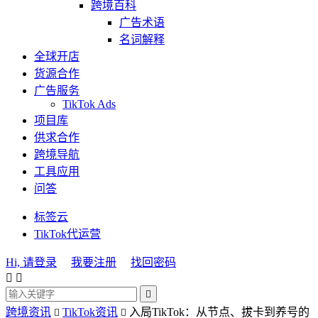
跨境百科
广告术语
名词解释
全球开店
货源合作
广告服务
TikTok Ads
项目库
供求合作
跨境导航
工具应用
问答
标签云
TikTok代运营
Hi, 请登录
我要注册
找回密码



跨境资讯
TikTok资讯
入局TikTok：从节点、拔卡到养号的

