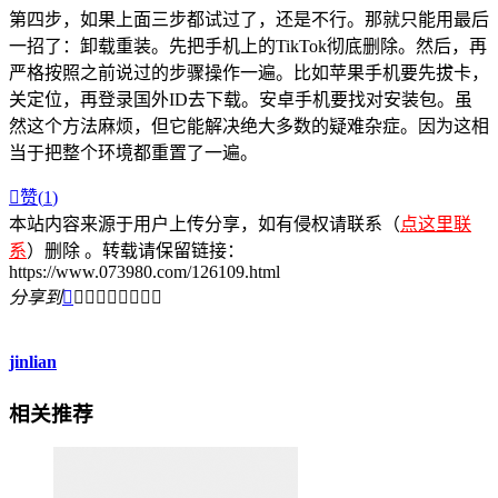
第四步，如果上面三步都试过了，还是不行。那就只能用最后
一招了：卸载重装。先把手机上的TikTok彻底删除。然后，再
严格按照之前说过的步骤操作一遍。比如苹果手机要先拔卡，
关定位，再登录国外ID去下载。安卓手机要找对安装包。虽
然这个方法麻烦，但它能解决绝大多数的疑难杂症。因为这相
当于把整个环境都重置了一遍。

赞(
1
)
本站内容来源于用户上传分享，如有侵权请联系（
点这里联
系
）删除 。转载请保留链接：
https://www.073980.com/126109.html
分享到









jinlian
相关推荐