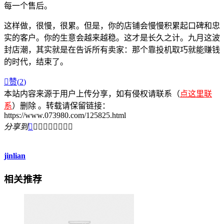
每一个售后。
这样做，很慢，很累。但是，你的店铺会慢慢积累起口碑和忠
实的客户。你的生意会越来越稳。这才是长久之计。九月这波
封店潮，其实就是在告诉所有卖家：那个靠投机取巧就能赚钱
的时代，结束了。

赞(
2
)
本站内容来源于用户上传分享，如有侵权请联系（
点这里联
系
）删除 。转载请保留链接：
https://www.073980.com/125825.html
分享到









jinlian
相关推荐