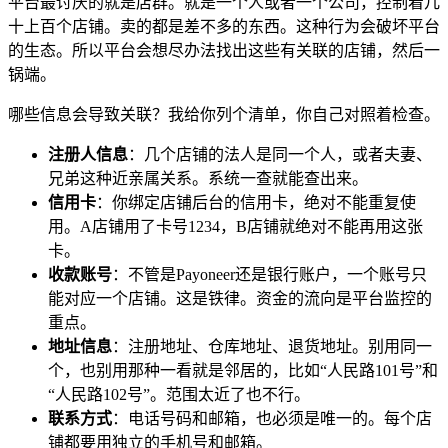
平台最讨厌的就是店群。就是一个人或者一个公司，控制着几
十上百个店铺。卖的都是差不多的东西。这种行为会破坏平台
的生态。所以平台会想尽办法找出这些有关联的店铺，然后一
锅端。
哪些信息会导致关联？我给你列个清单，你自己对照着检查。
注册人信息
：几个店铺的法人是同一个人，或者夫妻、
兄弟这种近亲属关系。系统一查就能查出来。
信用卡
：你绑定店铺后台的信用卡，绝对不能重复使
用。A店铺用了卡号1234，B店铺就绝对不能再用这张
卡。
收款账号
：不管是Payoneer还是银行账户，一个账号只
能对应一个店铺。这是铁律。资金的流向是平台监控的
重点。
地址信息
：注册地址、仓库地址、退货地址。别用同一
个，也别用那种一看就是邻居的，比如“人民路101号”和
“人民路102号”。范围太近了也不行。
联系方式
：电话号码和邮箱，也必须是唯一的。每个店
铺都要用独立的手机号和邮箱。