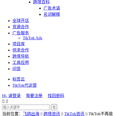
跨境百科
广告术语
名词解释
全球开店
货源合作
广告服务
TikTok Ads
项目库
供求合作
跨境导航
工具应用
问答
标签云
TikTok代运营
Hi, 请登录
我要注册
找回密码



当前位置：
飞鸽出海
跨境资讯
TikTok资讯
TikTok不再是


