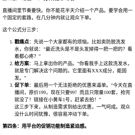
直播间里节奏要快。你不能花半天介绍一个产品。要学会用一
个固定的套路，在几分钟内就让观众下单。
这个公式分三步：
戳痛点
：先说一个大家都有的烦恼。比如卖防脱洗发
水，你就说：“最近洗头是不是头发掉得一把一把的？看
着都心疼？”
给方案
：马上拿出你的产品。“你看我手上这款洗发水，
就是专门解决这个问题的。它里面有XXX成分，能固
发。”
促下单
：最后用一个无法拒绝的优惠来逼单。“今天在直
播间，原价199，现在只要99！而且只限量100套，抢完
就没了！链接在小黄车1号，赶紧去拍！”
这三步下来，从制造需求到给出优惠，一气呵成。观众
没什么时间犹豫，很容易冲动下单。
第四条：用平台的促销功能制造紧迫感。