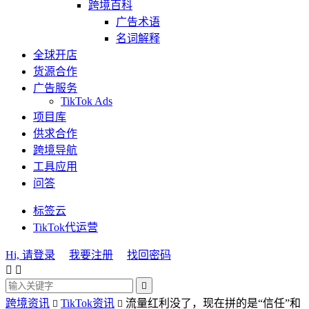
跨境百科
广告术语
名词解释
全球开店
货源合作
广告服务
TikTok Ads
项目库
供求合作
跨境导航
工具应用
问答
标签云
TikTok代运营
Hi, 请登录
我要注册
找回密码



跨境资讯
TikTok资讯
流量红利没了，现在拼的是“信任”和

