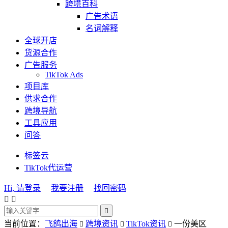
跨境百科
广告术语
名词解释
全球开店
货源合作
广告服务
TikTok Ads
项目库
供求合作
跨境导航
工具应用
问答
标签云
TikTok代运营
Hi, 请登录
我要注册
找回密码



当前位置：
飞鸽出海
跨境资讯
TikTok资讯
一份美区


