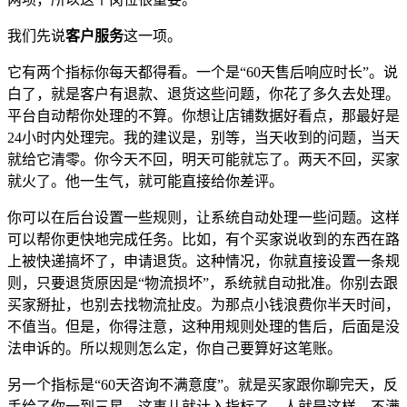
我们先说
客户服务
这一项。
它有两个指标你每天都得看。一个是“60天售后响应时长”。说
白了，就是客户有退款、退货这些问题，你花了多久去处理。
平台自动帮你处理的不算。你想让店铺数据好看点，那最好是
24小时内处理完。我的建议是，别等，当天收到的问题，当天
就给它清零。你今天不回，明天可能就忘了。两天不回，买家
就火了。他一生气，就可能直接给你差评。
你可以在后台设置一些规则，让系统自动处理一些问题。这样
可以帮你更快地完成任务。比如，有个买家说收到的东西在路
上被快递搞坏了，申请退货。这种情况，你就直接设置一条规
则，只要退货原因是“物流损坏”，系统就自动批准。你别去跟
买家掰扯，也别去找物流扯皮。为那点小钱浪费你半天时间，
不值当。但是，你得注意，这种用规则处理的售后，后面是没
法申诉的。所以规则怎么定，你自己要算好这笔账。
另一个指标是“60天咨询不满意度”。就是买家跟你聊完天，反
手给了你一到三星。这事儿就计入指标了。人就是这样，不满