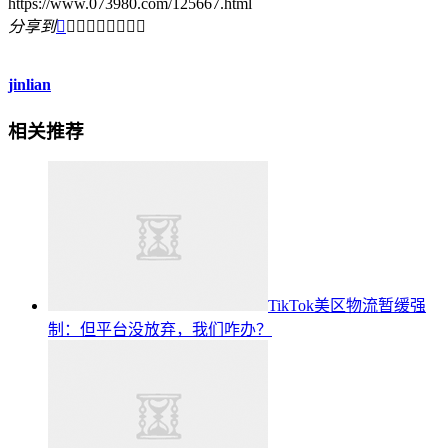
https://www.073980.com/125667.html
分享到









jinlian
相关推荐
TikTok美区物流暂缓强
制：但平台没放弃，我们咋办？