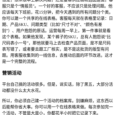
服只是个“情报员”。一个好的客服，不应该只是处理问题。他
应该每天下班前，花15分钟，把今天遇到的所有问题分个类。
你可以建一个共享的在线表格。客服每天就在表格里记录：日
期、产品SKU、问题类型（比如“尺寸不对”、“颜色有差
别”）、用户抱怨的原话。运营每周一早上，第一件事就是看
这个表格。如果他发现，某个裤子的SKU，总有人抱怨说“比
尺码表小一号”，那他就要马上去检查产品页面，是不是尺码
表写错了，或者要去跟工厂核实，是不是这批货的版型有问
题。用客服收集到的一线信息，去推动后面的环节改进。这才
是一个完整的流程。
营销活动
平台自己搞的活动很多。但是，说实话，除了黑五，大部分活
动都没什么太大水花。
所以，你必须自己建一个活动的档案库。别嫌麻烦，这东西以
后能帮你省大事。你可以用一个在线表格来做。每次参加完一
个活动，不管是大是小，你都花半小时把它记录下来。