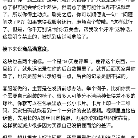
意了很可能会给你个差评，但满意了他可能什么都不说就走
了。所以你得主动点。聊完之后，你可以顺便说一句：“问题
解决了吗？如果觉得我服务还行，麻烦点个赞哦。”这样就行
了。但是，你千万别说“给你五美金，帮我改个好评”这种话，
这是明令禁止的，被抓到店铺就危险了。
接下来说
商品满意度
。
这块也看两个指标。一个是“60天差评率”。差评这个东西，一
旦给了，就永远记录在你的后台数据里了。就算后面买家帮你
改了，也只是前台显示好看一点，后台的记录是删不掉的。
客服能做的，主要是在发货前想办法。举个例子，比如你卖一
个需要自己组装的椅子。很多人可能分不清两种长得差不多的
螺丝。你就可以在包裹里放一张小卡片。卡片上印一个二维
码。买家扫码就能看到一个一分钟的安装视频。视频里直接告
诉他，先用长的A螺丝固定椅腿，再用短的B螺丝固定靠背。
这样就能减少很多因为买家自己没搞懂而给的差评。
但是，想从根本上解决问题，还是要靠供应链和选品运营。客