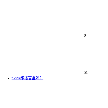
0
51
tiktok能播盲盒吗？