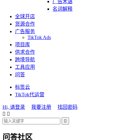
广告术语
名词解释
全球开店
货源合作
广告服务
TikTok Ads
项目库
供求合作
跨境导航
工具应用
问答
标签云
TikTok代运营
Hi, 请登录
我要注册
找回密码



问答社区