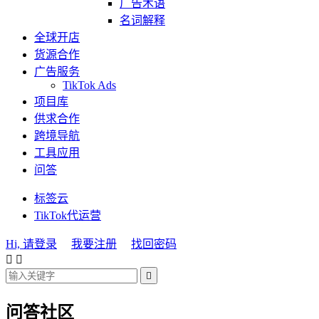
广告术语
名词解释
全球开店
货源合作
广告服务
TikTok Ads
项目库
供求合作
跨境导航
工具应用
问答
标签云
TikTok代运营
Hi, 请登录
我要注册
找回密码



问答社区