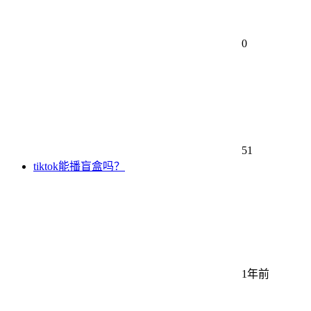
0
51
tiktok能播盲盒吗？
1年前