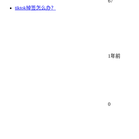
67
tiktok掉签怎么办？
1年前
0